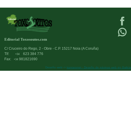
Editorial Toxosoutos.com
C/ Cruceiro do Rego, 2 - Obre - C.P. 15217 Noia (A Coruña)
Tlf:
623 384 776
+34
Fax:
981821690
+34
Deseño web:->
kantaronet - Deseño de páxinas web en Galicia