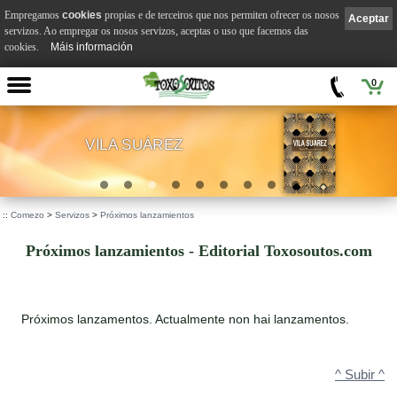
Empregamos
cookies
propias e de terceiros que nos permiten ofrecer os nosos
Aceptar
servizos. Ao empregar os nosos servizos, aceptas o uso que facemos das
cookies.
Máis información
0
VILA SUÁREZ
.
::
Comezo
>
Servizos
>
Próximos lanzamientos
Próximos lanzamientos - Editorial Toxosoutos.com
Próximos lanzamentos. Actualmente non hai lanzamentos.
^ Subir ^