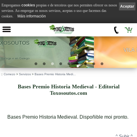
Empregamos
cookies
propias e de terceiros que nos permiten ofrecer os nosos
Aceptar
servizos. Ao empregar os nosos servizos, aceptas o uso que facemos das
cookies.
Máis información
0
VILA SUÁREZ
.
::
Comezo
>
Servizos
>
Bases Premio Historia Medi...
Bases Premio Historia Medieval - Editorial
Toxosoutos.com
Bases Premio Historia Medieval. Dispoñible moi pronto.
^ Subir ^