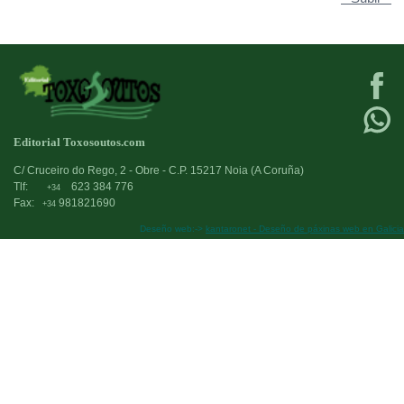
Editorial Toxosoutos.com
C/ Cruceiro do Rego, 2 - Obre - C.P. 15217 Noia (A Coruña)
Tlf:
623 384 776
+34
Fax:
981821690
+34
Deseño web:->
kantaronet - Deseño de páxinas web en Galicia