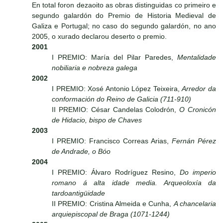
En total foron dezaoito as obras distinguidas co primeiro e
segundo galardón do Premio de Historia Medieval de
Galiza e Portugal; no caso do segundo galardón, no ano
2005, o xurado declarou deserto o premio.
2001
I PREMIO: María del Pilar Paredes,
Mentalidade
nobiliaria e nobreza galega
2002
I PREMIO: Xosé Antonio López Teixeira,
Arredor da
conformación do Reino de Galicia (711-910)
II PREMIO: César Candelas Colodrón,
O Cronicón
de Hidacio, bispo de Chaves
2003
I PREMIO: Francisco Correas Arias,
Fernán Pérez
de Andrade, o Bóo
2004
I PREMIO: Álvaro Rodríguez Resino,
Do imperio
romano á alta idade media. Arqueoloxía da
tardoantigüidade
II PREMIO: Cristina Almeida e Cunha,
A chancelaria
arquiepiscopal de Braga (1071-1244)