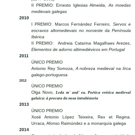
II PREMIO: Ernesto Iglesias Almeida,
As moedas
medievais galegas
2010
I PREMIO: Marcos Fernández Ferreiro,
Servos e
escravos altomedievais no noroeste da Península
Ibérica
II PREMIO: Andreia Catarina Magalhaes Arezes,
Elementos de adorno altimediévicos em Portugal
2011
ÚNICO PREMIO
Antonio Rey Somoza,
A nobreza medieval na lírca
galego-portuguesa
2012
ÚNICO PREMIO
Olga Novo,
Leda m´ and´ eu. Poética erótica medieval
galaica: á procura da nosa intrahistoria
2013
ÚNICO PREMIO
Xosé Antonio López Teixeira, Rex et Regina.
Urraca, Afonso Raimúndez e a monarquía galega
2014