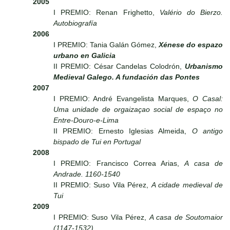
2005
I PREMIO: Renan Frighetto,
Valério do Bierzo.
Autobiografía
2006
I PREMIO: Tania Galán Gómez,
Xénese do espazo
urbano en Galicia
II PREMIO: César Candelas Colodrón,
Urbanismo
Medieval Galego. A fundación das Pontes
2007
I PREMIO: André Evangelista Marques,
O Casal:
Uma unidade de orgaizaçao social de espaço no
Entre-Douro-e-Lima
II PREMIO: Ernesto Iglesias Almeida,
O antigo
bispado de Tui en Portugal
2008
I PREMIO: Francisco Correa Arias,
A casa de
Andrade. 1160-1540
II PREMIO: Suso Vila Pérez,
A cidade medieval de
Tui
2009
I PREMIO: Suso Vila Pérez,
A casa de Soutomaior
(1147-1532)