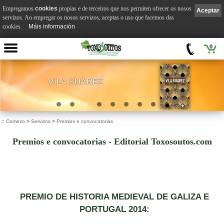
Empregamos
cookies
propias e de terceiros que nos permiten ofrecer os nosos
Aceptar
servizos. Ao empregar os nosos servizos, aceptas o uso que facemos das
cookies.
Máis información
0
VILA SUÁREZ
.
::
Comezo
>
Servizos
>
Premios e convocatorias
Premios e convocatorias - Editorial Toxosoutos.com
PREMIO DE HISTORIA MEDIEVAL DE GALIZA E
PORTUGAL 2014: