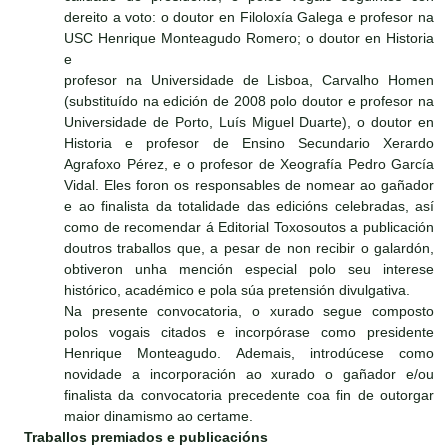
dereito a voto: o doutor en Filoloxía Galega e profesor na
USC Henrique Monteagudo Romero; o doutor en Historia
e
profesor na Universidade de Lisboa, Carvalho Homen
(substituído na edición de 2008 polo doutor e profesor na
Universidade de Porto, Luís Miguel Duarte), o doutor en
Historia e profesor de Ensino Secundario Xerardo
Agrafoxo Pérez, e o profesor de Xeografía Pedro García
Vidal. Eles foron os responsables de nomear ao gañador
e ao finalista da totalidade das edicións celebradas, así
como de recomendar á Editorial Toxosoutos a publicación
doutros traballos que, a pesar de non recibir o galardón,
obtiveron unha mención especial polo seu interese
histórico, académico e pola súa pretensión divulgativa.
Na presente convocatoria, o xurado segue composto
polos vogais citados e incorpórase como presidente
Henrique Monteagudo. Ademais, introdúcese como
novidade a incorporación ao xurado o gañador e/ou
finalista da convocatoria precedente coa fin de outorgar
maior dinamismo ao certame.
Traballos premiados e publicacións