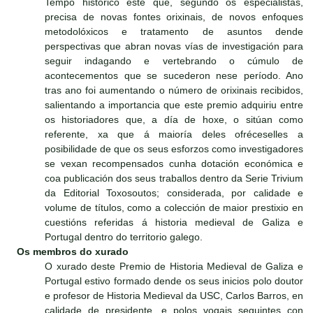
Tempo histórico este que, segundo os especialistas,
precisa de novas fontes orixinais, de novos enfoques
metodolóxicos e tratamento de asuntos dende
perspectivas que abran novas vías de investigación para
seguir indagando e vertebrando o cúmulo de
acontecementos que se sucederon nese período. Ano
tras ano foi aumentando o número de orixinais recibidos,
salientando a importancia que este premio adquiriu entre
os historiadores que, a día de hoxe, o sitúan como
referente, xa que á maioría deles ofréceselles a
posibilidade de que os seus esforzos como investigadores
se vexan recompensados cunha dotación económica e
coa publicación dos seus traballos dentro da Serie Trivium
da Editorial Toxosoutos; considerada, por calidade e
volume de títulos, como a colección de maior prestixio en
cuestións referidas á historia medieval de Galiza e
Portugal dentro do territorio galego.
Os membros do xurado
O xurado deste Premio de Historia Medieval de Galiza e
Portugal estivo formado dende os seus inicios polo doutor
e profesor de Historia Medieval da USC, Carlos Barros, en
calidade de presidente, e polos vogais seguintes con