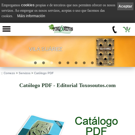
Empregamos
cookies
propias e de terceiros que nos permiten ofrecer os nosos
Aceptar
servizos. Ao empregar os nosos servizos, aceptas o uso que facemos das
cookies.
Máis información
0
VILA SUÁREZ
.
::
Comezo
>
Servizos
>
Católogo PDF
Católogo PDF - Editorial Toxosoutos.com