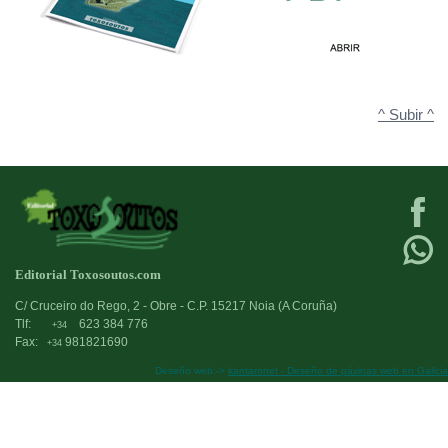
^ Subir ^
Editorial Toxosoutos.com
C/ Cruceiro do Rego, 2 - Obre - C.P. 15217 Noia (A Coruña)
Tlf:
623 384 776
+34
Fax:
981821690
+34
Deseño web:->
kantaronet - Deseño de páxinas web en Galicia