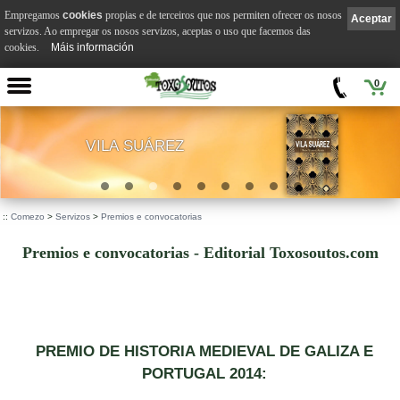
Empregamos
cookies
propias e de terceiros que nos permiten ofrecer os nosos
Aceptar
servizos. Ao empregar os nosos servizos, aceptas o uso que facemos das
cookies.
Máis información
0
VILA SUÁREZ
.
::
Comezo
>
Servizos
>
Premios e convocatorias
Premios e convocatorias - Editorial Toxosoutos.com
PREMIO DE HISTORIA MEDIEVAL DE GALIZA E
PORTUGAL 2014: