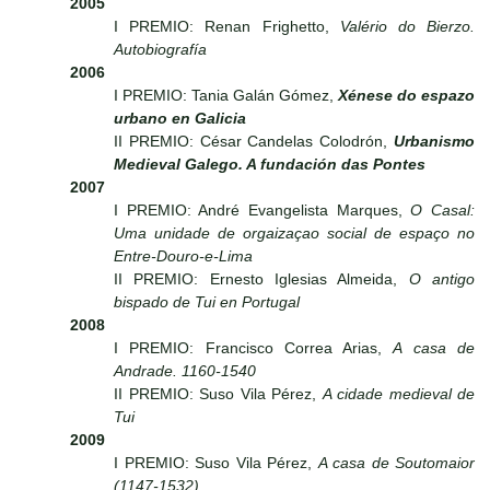
2005
I PREMIO: Renan Frighetto,
Valério do Bierzo.
Autobiografía
2006
I PREMIO: Tania Galán Gómez,
Xénese do espazo
urbano en Galicia
II PREMIO: César Candelas Colodrón,
Urbanismo
Medieval Galego. A fundación das Pontes
2007
I PREMIO: André Evangelista Marques,
O Casal:
Uma unidade de orgaizaçao social de espaço no
Entre-Douro-e-Lima
II PREMIO: Ernesto Iglesias Almeida,
O antigo
bispado de Tui en Portugal
2008
I PREMIO: Francisco Correa Arias,
A casa de
Andrade. 1160-1540
II PREMIO: Suso Vila Pérez,
A cidade medieval de
Tui
2009
I PREMIO: Suso Vila Pérez,
A casa de Soutomaior
(1147-1532)