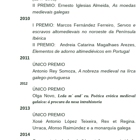
II PREMIO: Ernesto Iglesias Almeida,
As moedas
medievais galegas
2010
I PREMIO: Marcos Fernández Ferreiro,
Servos e
escravos altomedievais no noroeste da Península
Ibérica
II PREMIO: Andreia Catarina Magalhaes Arezes,
Elementos de adorno altimediévicos em Portugal
2011
ÚNICO PREMIO
Antonio Rey Somoza,
A nobreza medieval na lírca
galego-portuguesa
2012
ÚNICO PREMIO
Olga Novo,
Leda m´ and´ eu. Poética erótica medieval
galaica: á procura da nosa intrahistoria
2013
ÚNICO PREMIO
Xosé Antonio López Teixeira, Rex et Regina.
Urraca, Afonso Raimúndez e a monarquía galega
2014