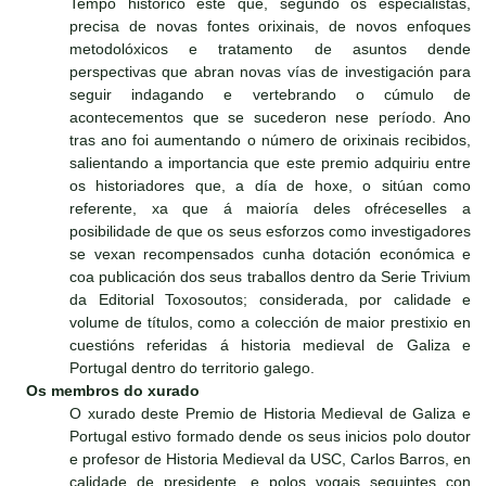
Tempo histórico este que, segundo os especialistas,
precisa de novas fontes orixinais, de novos enfoques
metodolóxicos e tratamento de asuntos dende
perspectivas que abran novas vías de investigación para
seguir indagando e vertebrando o cúmulo de
acontecementos que se sucederon nese período. Ano
tras ano foi aumentando o número de orixinais recibidos,
salientando a importancia que este premio adquiriu entre
os historiadores que, a día de hoxe, o sitúan como
referente, xa que á maioría deles ofréceselles a
posibilidade de que os seus esforzos como investigadores
se vexan recompensados cunha dotación económica e
coa publicación dos seus traballos dentro da Serie Trivium
da Editorial Toxosoutos; considerada, por calidade e
volume de títulos, como a colección de maior prestixio en
cuestións referidas á historia medieval de Galiza e
Portugal dentro do territorio galego.
Os membros do xurado
O xurado deste Premio de Historia Medieval de Galiza e
Portugal estivo formado dende os seus inicios polo doutor
e profesor de Historia Medieval da USC, Carlos Barros, en
calidade de presidente, e polos vogais seguintes con