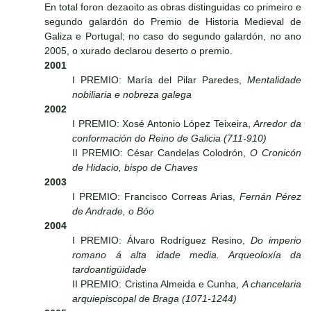
En total foron dezaoito as obras distinguidas co primeiro e
segundo galardón do Premio de Historia Medieval de
Galiza e Portugal; no caso do segundo galardón, no ano
2005, o xurado declarou deserto o premio.
2001
I PREMIO: María del Pilar Paredes,
Mentalidade
nobiliaria e nobreza galega
2002
I PREMIO: Xosé Antonio López Teixeira,
Arredor da
conformación do Reino de Galicia (711-910)
II PREMIO: César Candelas Colodrón,
O Cronicón
de Hidacio, bispo de Chaves
2003
I PREMIO: Francisco Correas Arias,
Fernán Pérez
de Andrade, o Bóo
2004
I PREMIO: Álvaro Rodríguez Resino,
Do imperio
romano á alta idade media. Arqueoloxía da
tardoantigüidade
II PREMIO: Cristina Almeida e Cunha,
A chancelaria
arquiepiscopal de Braga (1071-1244)