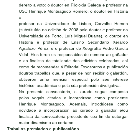
dereito a voto: o doutor en Filoloxía Galega e profesor na
USC Henrique Monteagudo Romero; o doutor en Historia
e
profesor na Universidade de Lisboa, Carvalho Homen
(substituído na edición de 2008 polo doutor e profesor na
Universidade de Porto, Luís Miguel Duarte), o doutor en
Historia e profesor de Ensino Secundario Xerardo
Agrafoxo Pérez, e o profesor de Xeografía Pedro García
Vidal. Eles foron os responsables de nomear ao gañador
e ao finalista da totalidade das edicións celebradas, así
como de recomendar á Editorial Toxosoutos a publicación
doutros traballos que, a pesar de non recibir o galardón,
obtiveron unha mención especial polo seu interese
histórico, académico e pola súa pretensión divulgativa.
Na presente convocatoria, o xurado segue composto
polos vogais citados e incorpórase como presidente
Henrique Monteagudo. Ademais, introdúcese como
novidade a incorporación ao xurado o gañador e/ou
finalista da convocatoria precedente coa fin de outorgar
maior dinamismo ao certame.
Traballos premiados e publicacións