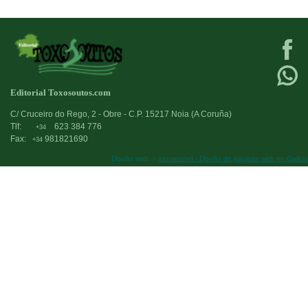
Editorial Toxosoutos.com
C/ Cruceiro do Rego, 2 - Obre - C.P. 15217 Noia (A Coruña)
Tlf:
623 384 776
+34
Fax:
981821690
+34
Diseño web:->
kantaronet - Diseño de páginas web en Galicia