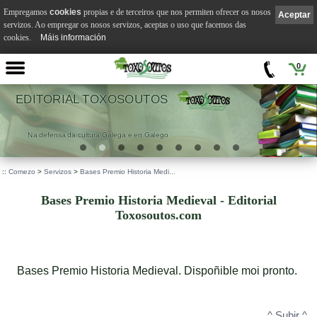
Empregamos
cookies
propias e de terceiros que nos permiten ofrecer os nosos
Aceptar
servizos. Ao empregar os nosos servizos, aceptas o uso que facemos das
cookies.
Máis información
0
RIAL TOXOSOUTOS
a da cultura Galega e en Galego
.
::
Comezo
>
Servizos
>
Bases Premio Historia Medi...
Bases Premio Historia Medieval - Editorial
Toxosoutos.com
Bases Premio Historia Medieval. Dispoñible moi pronto.
^ Subir ^