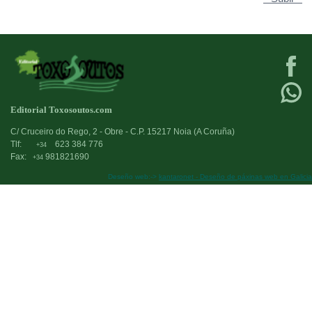
Editorial Toxosoutos.com
C/ Cruceiro do Rego, 2 - Obre - C.P. 15217 Noia (A Coruña)
Tlf:
623 384 776
+34
Fax:
981821690
+34
Deseño web:->
kantaronet - Deseño de páxinas web en Galicia