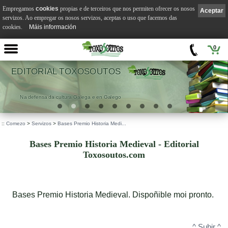
Empregamos
cookies
propias e de terceiros que nos permiten ofrecer os nosos
Aceptar
servizos. Ao empregar os nosos servizos, aceptas o uso que facemos das
cookies.
Máis información
0
EDITORIAL TOXOSOUTOS
Na defensa da cultura Galega e en Galego
::
Comezo
>
Servizos
>
Bases Premio Historia Medi...
Bases Premio Historia Medieval - Editorial
Toxosoutos.com
Bases Premio Historia Medieval. Dispoñible moi pronto.
^ Subir ^