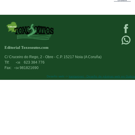
Editorial Toxosoutos.com
C/ Cruceiro do Rego, 2 - Obre - C.P. 15217 Noia (A Coruña)
Tlf:
623 384 776
+34
Fax:
981821690
+34
Deseño web:->
kantaronet - Deseño de páxinas web en Galicia