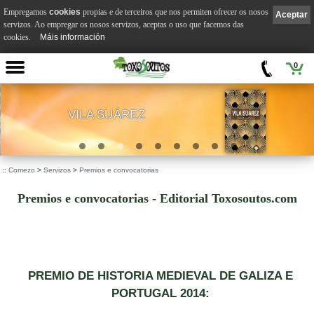
Empregamos
cookies
propias e de terceiros que nos permiten ofrecer os nosos
Aceptar
servizos. Ao empregar os nosos servizos, aceptas o uso que facemos das
cookies.
Máis información
0
VILA SUÁREZ
.
::
Comezo
>
Servizos
>
Premios e convocatorias
Premios e convocatorias - Editorial Toxosoutos.com
PREMIO DE HISTORIA MEDIEVAL DE GALIZA E
PORTUGAL 2014: