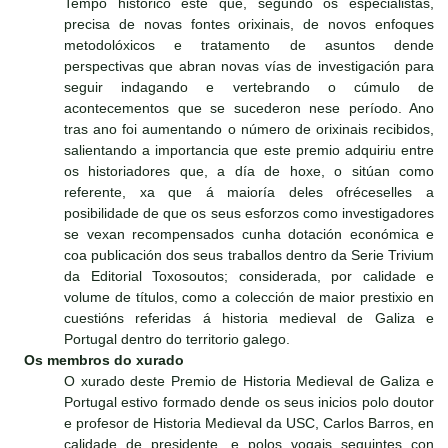
Tempo histórico este que, segundo os especialistas,
precisa de novas fontes orixinais, de novos enfoques
metodolóxicos e tratamento de asuntos dende
perspectivas que abran novas vías de investigación para
seguir indagando e vertebrando o cúmulo de
acontecementos que se sucederon nese período. Ano
tras ano foi aumentando o número de orixinais recibidos,
salientando a importancia que este premio adquiriu entre
os historiadores que, a día de hoxe, o sitúan como
referente, xa que á maioría deles ofréceselles a
posibilidade de que os seus esforzos como investigadores
se vexan recompensados cunha dotación económica e
coa publicación dos seus traballos dentro da Serie Trivium
da Editorial Toxosoutos; considerada, por calidade e
volume de títulos, como a colección de maior prestixio en
cuestións referidas á historia medieval de Galiza e
Portugal dentro do territorio galego.
Os membros do xurado
O xurado deste Premio de Historia Medieval de Galiza e
Portugal estivo formado dende os seus inicios polo doutor
e profesor de Historia Medieval da USC, Carlos Barros, en
calidade de presidente, e polos vogais seguintes con