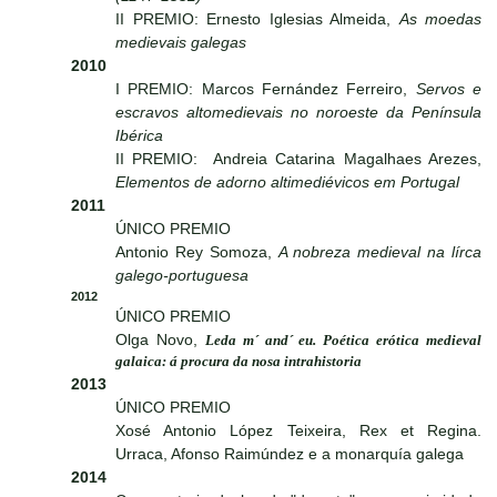
II PREMIO: Ernesto Iglesias Almeida,
As moedas
medievais galegas
2010
I PREMIO: Marcos Fernández Ferreiro,
Servos e
escravos altomedievais no noroeste da Península
Ibérica
II PREMIO: Andreia Catarina Magalhaes Arezes,
Elementos de adorno altimediévicos em Portugal
2011
ÚNICO PREMIO
Antonio Rey Somoza,
A nobreza medieval na lírca
galego-portuguesa
2012
ÚNICO PREMIO
Olga Novo,
Leda m´ and´ eu. Poética erótica medieval
galaica: á procura da nosa intrahistoria
2013
ÚNICO PREMIO
Xosé Antonio López Teixeira, Rex et Regina.
Urraca, Afonso Raimúndez e a monarquía galega
2014