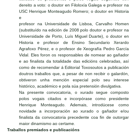
dereito a voto: o doutor en Filoloxía Galega e profesor na
USC Henrique Monteagudo Romero; o doutor en Historia
e
profesor na Universidade de Lisboa, Carvalho Homen
(substituído na edición de 2008 polo doutor e profesor na
Universidade de Porto, Luís Miguel Duarte), o doutor en
Historia e profesor de Ensino Secundario Xerardo
Agrafoxo Pérez, e o profesor de Xeografía Pedro García
Vidal. Eles foron os responsables de nomear ao gañador
e ao finalista da totalidade das edicións celebradas, así
como de recomendar á Editorial Toxosoutos a publicación
doutros traballos que, a pesar de non recibir o galardón,
obtiveron unha mención especial polo seu interese
histórico, académico e pola súa pretensión divulgativa.
Na presente convocatoria, o xurado segue composto
polos vogais citados e incorpórase como presidente
Henrique Monteagudo. Ademais, introdúcese como
novidade a incorporación ao xurado o gañador e/ou
finalista da convocatoria precedente coa fin de outorgar
maior dinamismo ao certame.
Traballos premiados e publicacións