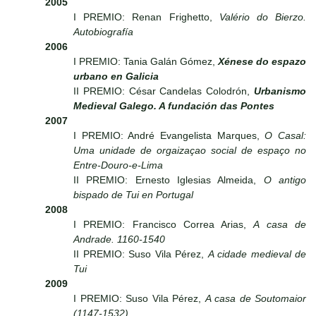
2005
I PREMIO: Renan Frighetto,
Valério do Bierzo.
Autobiografía
2006
I PREMIO: Tania Galán Gómez,
Xénese do espazo
urbano en Galicia
II PREMIO: César Candelas Colodrón,
Urbanismo
Medieval Galego. A fundación das Pontes
2007
I PREMIO: André Evangelista Marques,
O Casal:
Uma unidade de orgaizaçao social de espaço no
Entre-Douro-e-Lima
II PREMIO: Ernesto Iglesias Almeida,
O antigo
bispado de Tui en Portugal
2008
I PREMIO: Francisco Correa Arias,
A casa de
Andrade. 1160-1540
II PREMIO: Suso Vila Pérez,
A cidade medieval de
Tui
2009
I PREMIO: Suso Vila Pérez,
A casa de Soutomaior
(1147-1532)