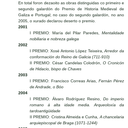
En total foron dezaoito as obras distinguidas co primeiro e
segundo galardón do Premio de Historia Medieval de
Galiza e Portugal; no caso do segundo galardón, no ano
2005, o xurado declarou deserto o premio.
2001
I PREMIO: María del Pilar Paredes,
Mentalidade
nobiliaria e nobreza galega
2002
I PREMIO: Xosé Antonio López Teixeira,
Arredor da
conformación do Reino de Galicia (711-910)
II PREMIO: César Candelas Colodrón,
O Cronicón
de Hidacio, bispo de Chaves
2003
I PREMIO: Francisco Correas Arias,
Fernán Pérez
de Andrade, o Bóo
2004
I PREMIO: Álvaro Rodríguez Resino,
Do imperio
romano á alta idade media. Arqueoloxía da
tardoantigüidade
II PREMIO: Cristina Almeida e Cunha,
A chancelaria
arquiepiscopal de Braga (1071-1244)