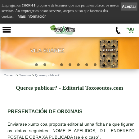
Empregamos
cookies
propias e de terceiros que nos permiten ofrecer os nosos
Aceptar
servizos. Ao empregar os nosos servizos, aceptas o uso que facemos das
cookies.
Máis información
0
VILA SUÁREZ
.
::
Comezo
>
Servizos
>
Queres publicar?
Queres publicar? - Editorial Toxosoutos.com
PRESENTACIÓN DE ORIXINAIS
Enviarase xunto coa proposta editorial unha ficha na que figuren
os datos seguintes: NOME E APELIDOS, D.I., ENDEREZO
POSTAL E OBRA XA PUBLICADA (se é o caso).