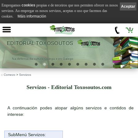
Empregamos
cookies
propias e de terceiros que nos permiten ofrecer os nosos
Aceptar
servizos. Ao empregar os nosos servizos, aceptas o uso que facemos das
cookies.
Máis información
0
XOSOUTOS
VILA S
alega e en Galego
.
::
Comezo
>
Servizos
Servizos - Editorial Toxosoutos.com
A continuación podes atopar algúns servizos e contidos de
interese:
SubMenú Servizos: