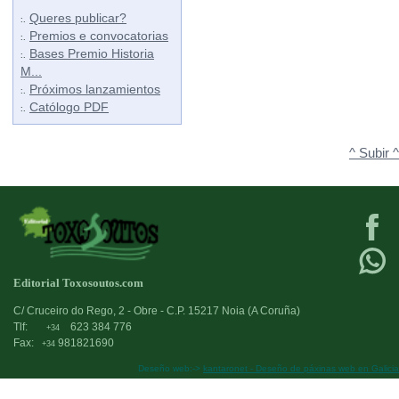
Queres publicar?
:.
Premios e convocatorias
:.
Bases Premio Historia
:.
M...
Próximos lanzamientos
:.
Católogo PDF
:.
^ Subir ^
Editorial Toxosoutos.com
C/ Cruceiro do Rego, 2 - Obre - C.P. 15217 Noia (A Coruña)
Tlf:
623 384 776
+34
Fax:
981821690
+34
Deseño web:->
kantaronet - Deseño de páxinas web en Galicia