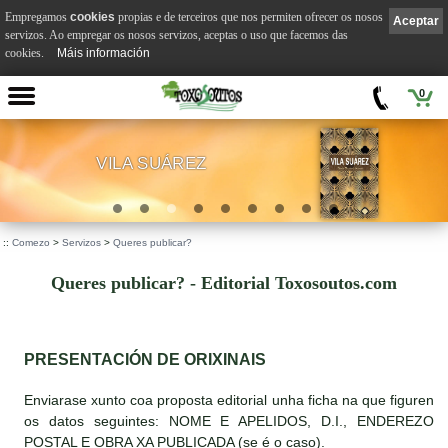
Empregamos
cookies
propias e de terceiros que nos permiten ofrecer os nosos
Aceptar
servizos. Ao empregar os nosos servizos, aceptas o uso que facemos das
cookies.
Máis información
0
VILA SUÁREZ
.
::
Comezo
>
Servizos
>
Queres publicar?
Queres publicar? - Editorial Toxosoutos.com
PRESENTACIÓN DE ORIXINAIS
Enviarase xunto coa proposta editorial unha ficha na que figuren
os datos seguintes: NOME E APELIDOS, D.I., ENDEREZO
POSTAL E OBRA XA PUBLICADA (se é o caso).