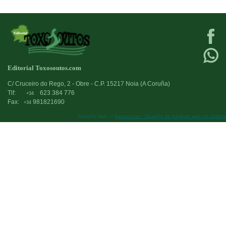
Editorial Toxosoutos.com
C/ Cruceiro do Rego, 2 - Obre - C.P. 15217 Noia (A Coruña)
Tlf:
623 384 776
+34
Fax:
981821690
+34
Deseño web:->
kantaronet - Deseño de páxinas web en Galicia