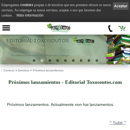
Empregamos
cookies
propias e de terceiros que nos permiten ofrecer os nosos
Aceptar
servizos. Ao empregar os nosos servizos, aceptas o uso que facemos das
cookies.
Máis información
0
IAL TOXOSOUTOS
 da cultura Galega e en Galego
.
::
Comezo
>
Servizos
>
Próximos lanzamientos
Próximos lanzamientos - Editorial Toxosoutos.com
Próximos lanzamentos. Actualmente non hai lanzamentos.
^ Subir ^