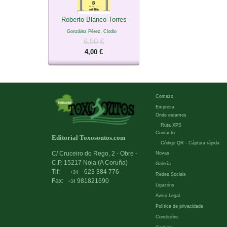
Roberto Blanco Torres
González Pérez, Clodio
6,50 €
4,00 €
Comezo
Empresa
Onde estamos
Ruta XPS
Contacto
Editorial Toxosoutos.com
Código QR - Cáptura rápida
C/ Cruceiro do Rego, 2 - Obre -
Novas
C.P. 15217 Noia (A Coruña)
Galería
Tlf:
623 384 776
+34
Redes Sociais
Fax:
981821690
+34
Ligazóns
Aviso Legal
Política de privacidade
Condicións