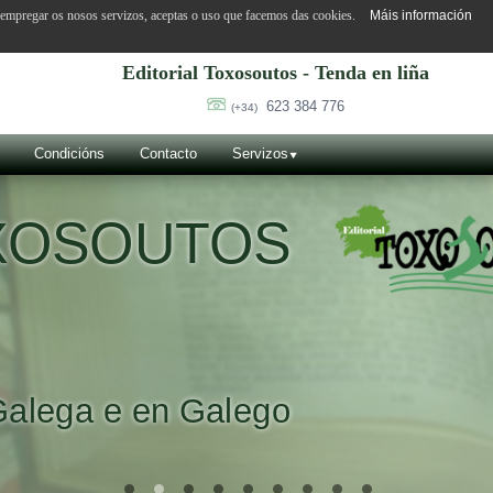
o empregar os nosos servizos, aceptas o uso que facemos das cookies.
Máis información
Editorial Toxosoutos - Tenda en liña
623 384 776
(+34)
Condicións
Contacto
Servizos
VILA SUÁREZ