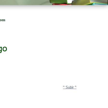
com
^ Subir ^