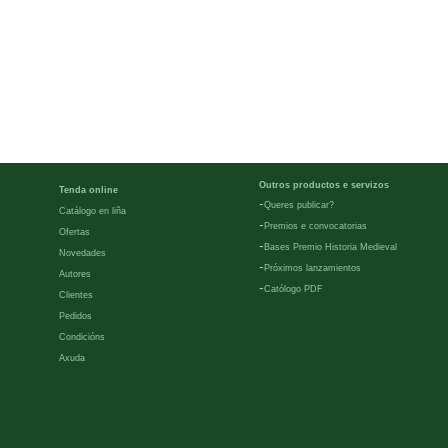
Outros productos e servizos
Tenda online
-
Queres publicar?
Catálogo en liña
-
Premios e convocatorias
Ofertas
-
Bases Premio Historia Medieval
Novedades
-
Próximos lanzamientos
Autores
-
Católogo PDF
Clientes
Pedidos
Condicións
Axuda