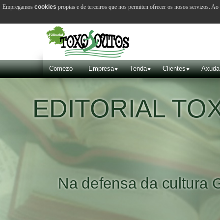
Empregamos
cookies
propias e de terceiros que nos permiten ofrecer os nosos servizos. A
Comezo
Empresa
Tenda
Clientes
Axuda