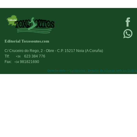
Editorial Toxosoutos.com
C/ Cruceiro do Rego, 2 - Obre - C.P. 15217 Noia (A Coruña)
Tlf:
623 384 776
+34
Fax:
981821690
+34
Deseño web:->
kantaronet - Deseño de páxinas web en Galicia