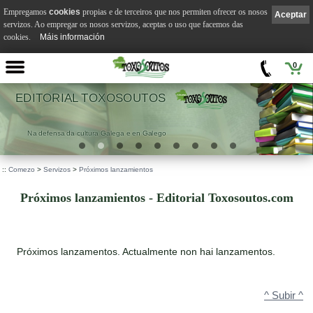
Empregamos
cookies
propias e de terceiros que nos permiten ofrecer os nosos
Aceptar
servizos. Ao empregar os nosos servizos, aceptas o uso que facemos das
cookies.
Máis información
0
OUTOS
VILA SUÁR
 en Galego
.
::
Comezo
>
Servizos
>
Próximos lanzamientos
Próximos lanzamientos - Editorial Toxosoutos.com
Próximos lanzamentos. Actualmente non hai lanzamentos.
^ Subir ^