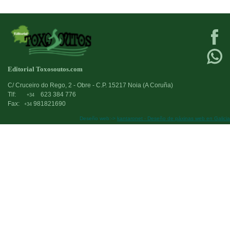
Editorial Toxosoutos.com
C/ Cruceiro do Rego, 2 - Obre - C.P. 15217 Noia (A Coruña)
Tlf:
623 384 776
+34
Fax:
981821690
+34
Deseño web:->
kantaronet - Deseño de páxinas web en Galicia