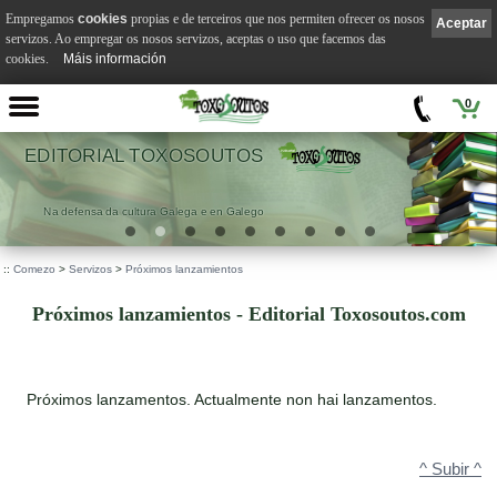
Empregamos
cookies
propias e de terceiros que nos permiten ofrecer os nosos
Aceptar
servizos. Ao empregar os nosos servizos, aceptas o uso que facemos das
cookies.
Máis información
0
 TOXOSOUTOS
VI
tura Galega e en Galego
.
::
Comezo
>
Servizos
>
Próximos lanzamientos
Próximos lanzamientos - Editorial Toxosoutos.com
Próximos lanzamentos. Actualmente non hai lanzamentos.
^ Subir ^