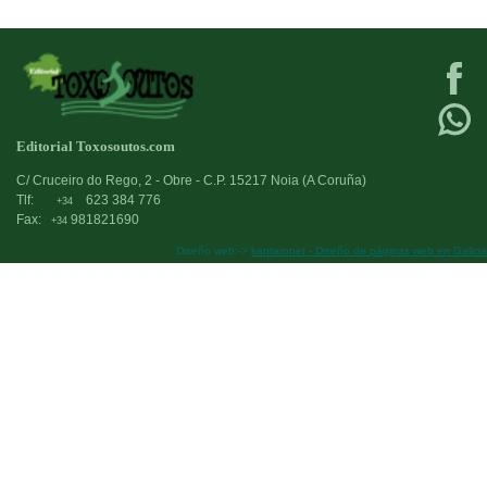
Editorial Toxosoutos.com
C/ Cruceiro do Rego, 2 - Obre - C.P. 15217 Noia (A Coruña)
Tlf:
623 384 776
+34
Fax:
981821690
+34
Diseño web:->
kantaronet - Diseño de páginas web en Galicia