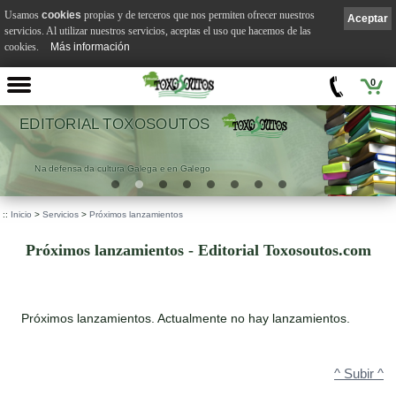
Usamos
cookies
propias y de terceros que nos permiten ofrecer nuestros
Aceptar
servicios. Al utilizar nuestros servicios, aceptas el uso que hacemos de las
cookies.
Más información
0
EDITORIAL TOXOSOUTOS
Na defensa da cultura Galega e en Galego
::
Inicio
>
Servicios
>
Próximos lanzamientos
Próximos lanzamientos - Editorial Toxosoutos.com
Próximos lanzamientos. Actualmente no hay lanzamientos.
^ Subir ^