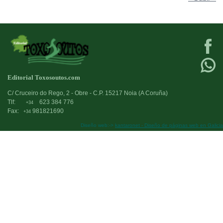
Editorial Toxosoutos.com
C/ Cruceiro do Rego, 2 - Obre - C.P. 15217 Noia (A Coruña)
Tlf:
623 384 776
+34
Fax:
981821690
+34
Diseño web:->
kantaronet - Diseño de páginas web en Galicia