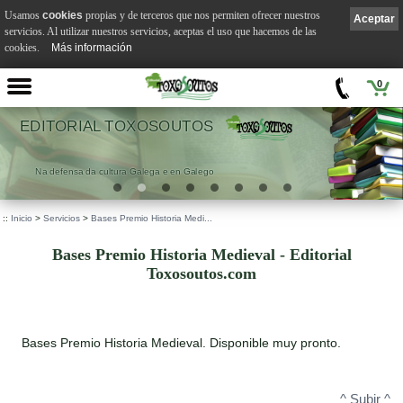
Usamos
cookies
propias y de terceros que nos permiten ofrecer nuestros
Aceptar
servicios. Al utilizar nuestros servicios, aceptas el uso que hacemos de las
cookies.
Más información
0
EDITORIAL TOXOSOUTOS
Na defensa da cultura Galega e en Galego
::
Inicio
>
Servicios
>
Bases Premio Historia Medi...
Bases Premio Historia Medieval - Editorial
Toxosoutos.com
Bases Premio Historia Medieval. Disponible muy pronto.
^ Subir ^