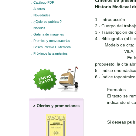
Criterios de presen
:.
Catálogo PDF
Historia Medieval de
:.
Autores
:.
Novedades
1.- Introducción
:.
¿Quieres publicar?
2.- Cuerpo del trabaj
:.
Noticias
3.- Transcripción de
:.
Galería de imágenes
4.- Bibliografía (al fin
:.
Premios y convocatorias
Modelo de cita:
:.
Bases Premio H Medieval
VILA, Suso (2010
:.
Próximos lanzamientos
En las notas al pi
propuesto, la cita ab
5.- Índice onomástic
6.- Índice toponímico
Formatos
El texto se re
indicando el ca
>
Ofertas y promociones
Si deseas
publ