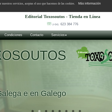
ar nuestros servicios, aceptas el uso que hacemos de las cookies.
Más información
Editorial Toxosoutos - Tienda en Línea
623 384 776
(+34)
Condiciones
Contacto
Servicios
OXOSOUTOS
Galega e en Galego