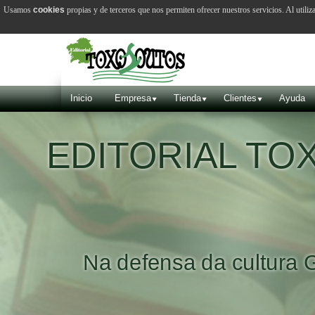
Usamos
cookies
propias y de terceros que nos permiten ofrecer nuestros servicios. Al utiliz
Inicio
Empresa
Tienda
Clientes
Ayuda
EDITORIAL T
Na defensa da cultura 