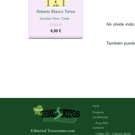
Roberto Blanco Torres
González Pérez, Clodio
No olvide indi
6,50 €
4,00 €
También puede
Inicio
Empresa
Localización
Ruta GPS
Contacto
Editorial Toxosoutos.com
Código QR - Cáptura rápida