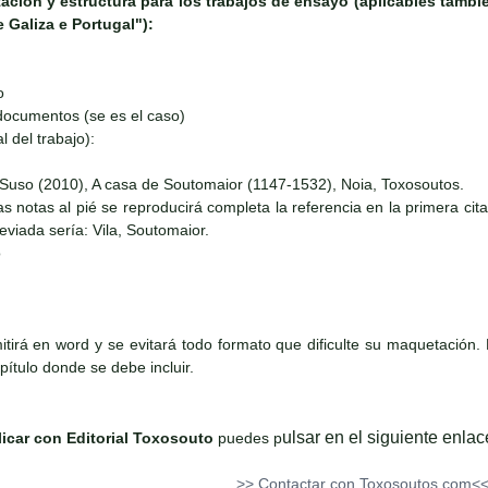
tación y estructura para los trabajos de ensayo (aplicables tambi
 Galiza e Portugal"):
o
 documentos (se es el caso)
al del trabajo):
), A casa de Soutomaior (1147-1532), Noia, Toxosoutos.
é se reproducirá completa la referencia en la primera cita, y a
reviada sería: Vila, Soutomaior.
o
mitirá en word y se evitará todo formato que dificulte su maquetació
pítulo donde se debe incluir.
ulsar en el siguiente enlac
icar con Editorial Toxosouto
puedes p
>> Contactar con Toxosoutos.com<