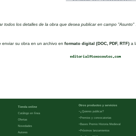
car todos los detalles de la obra que desea publicar en campo "Asunto"
 enviar su obra en un archivo en
formato digital (DOC, PDF, RTF)
a l
Otros productos y servicios
Tienda online
-
¿Quieres publicar?
Catálogo en línea
-
Premios y convocatorias
Ofertas
-
Bases Premio Historia Medieval
Novedades
-
Próximos lanzamientos
Autores