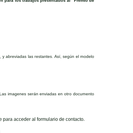
én para los trabajos presentados al "Premio de
breviadas las restantes. Así, según el modelo
n. Las imagenes serán enviadas en otro documento
e para acceder al formulario de contacto.
<
.