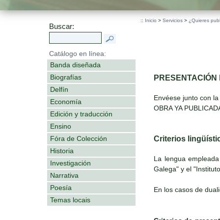
::
Inicio
>
Servicios
>
¿Quieres publ
Buscar:
Catálogo en línea:
Banda diseñada
Biografías
PRESENTACIÓN 
Delfín
Envéese junto con la
Economía
OBRA YA PUBLICADA (
Edición y traducción
Ensino
Criterios lingüíst
Fóra de Colección
Historia
La lengua empleada
Investigación
Galega" y el "Institu
Narrativa
Poesía
En los casos de duali
Temas locais