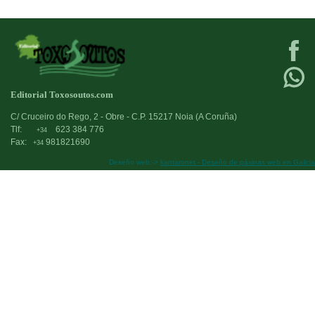
Editorial Toxosoutos.com
C/ Cruceiro do Rego, 2 - Obre - C.P. 15217 Noia (A Coruña)
Tlf:
623 384 776
+34
Fax:
981821690
+34
Deseño web:->
kantaronet - Deseño de páxinas web en Galicia