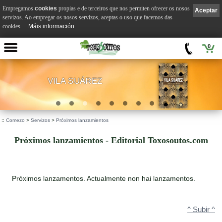
Empregamos
cookies
propias e de terceiros que nos permiten ofrecer os nosos
Aceptar
servizos. Ao empregar os nosos servizos, aceptas o uso que facemos das
cookies.
Máis información
0
VILA SUÁREZ
.
::
Comezo
>
Servizos
>
Próximos lanzamientos
Próximos lanzamientos - Editorial Toxosoutos.com
Próximos lanzamentos. Actualmente non hai lanzamentos.
^ Subir ^