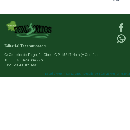
Editorial Toxosoutos.com
C/ Cruceiro do Rego, 2 - Obre - C.P. 15217 Noia (A Coruña)
Tlf:
623 384 776
+34
Fax:
981821690
+34
Deseño web:->
kantaronet - Deseño de páxinas web en Galicia