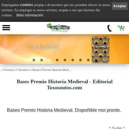
Empregamos
cookies
propias e de terceiros que nos permiten ofrecer os nosos
Aceptar
servizos. Ao empregar os nosos servizos, aceptas o uso que facemos das
cookies.
Máis información
0
VILA SUÁREZ
.
::
Comezo
>
Servizos
>
Bases Premio Historia Medi...
Bases Premio Historia Medieval - Editorial
Toxosoutos.com
Bases Premio Historia Medieval. Dispoñible moi pronto.
^ Subir ^