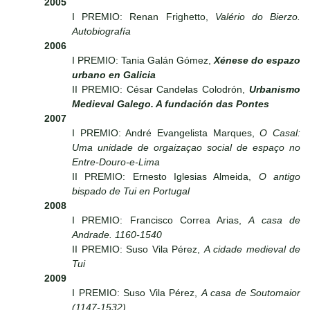
2005
I PREMIO: Renan Frighetto,
Valério do Bierzo.
Autobiografía
2006
I PREMIO: Tania Galán Gómez,
Xénese do espazo
urbano en Galicia
II PREMIO: César Candelas Colodrón,
Urbanismo
Medieval Galego. A fundación das Pontes
2007
I PREMIO: André Evangelista Marques,
O Casal:
Uma unidade de orgaizaçao social de espaço no
Entre-Douro-e-Lima
II PREMIO: Ernesto Iglesias Almeida,
O antigo
bispado de Tui en Portugal
2008
I PREMIO: Francisco Correa Arias,
A casa de
Andrade. 1160-1540
II PREMIO: Suso Vila Pérez,
A cidade medieval de
Tui
2009
I PREMIO: Suso Vila Pérez,
A casa de Soutomaior
(1147-1532)