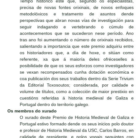
Tempo histórico este que, segundo os especialistas,
precisa de novas fontes orixinais, de novos enfoques
metodolóxicos e tratamento de asuntos dende
perspectivas que abran novas vías de investigación para
seguir indagando e vertebrando o cúmulo de
acontecementos que se sucederon nese período. Ano
tras ano foi aumentando o número de orixinais recibidos,
salientando a importancia que este premio adquiriu entre
os historiadores que, a día de hoxe, o sitúan como
referente, xa que á maioría deles ofréceselles a
posibilidade de que os seus esforzos como investigadores
se vexan recompensados cunha dotación económica e
coa publicación dos seus traballos dentro da Serie Trivium
da Editorial Toxosoutos; considerada, por calidade e
volume de títulos, como a colección de maior prestixio en
cuestións referidas á historia medieval de Galiza e
Portugal dentro do territorio galego.
Os membros do xurado
O xurado deste Premio de Historia Medieval de Galiza e
Portugal estivo formado dende os seus inicios polo doutor
e profesor de Historia Medieval da USC, Carlos Barros, en
calidade de presidente, e polos vogais seguintes con