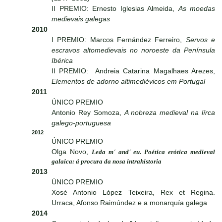
II PREMIO: Ernesto Iglesias Almeida,
As moedas
medievais galegas
2010
I PREMIO: Marcos Fernández Ferreiro,
Servos e
escravos altomedievais no noroeste da Península
Ibérica
II PREMIO: Andreia Catarina Magalhaes Arezes,
Elementos de adorno altimediévicos em Portugal
2011
ÚNICO PREMIO
Antonio Rey Somoza,
A nobreza medieval na lírca
galego-portuguesa
2012
ÚNICO PREMIO
Olga Novo,
Leda m´ and´ eu. Poética erótica medieval
galaica: á procura da nosa intrahistoria
2013
ÚNICO PREMIO
Xosé Antonio López Teixeira, Rex et Regina.
Urraca, Afonso Raimúndez e a monarquía galega
2014