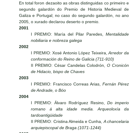
En total foron dezaoito as obras distinguidas co primeiro e
segundo galardón do Premio de Historia Medieval de
Galiza e Portugal; no caso do segundo galardón, no ano
2005, o xurado declarou deserto o premio.
2001
I PREMIO: María del Pilar Paredes,
Mentalidade
nobiliaria e nobreza galega
2002
I PREMIO: Xosé Antonio López Teixeira,
Arredor da
conformación do Reino de Galicia (711-910)
II PREMIO: César Candelas Colodrón,
O Cronicón
de Hidacio, bispo de Chaves
2003
I PREMIO: Francisco Correas Arias,
Fernán Pérez
de Andrade, o Bóo
2004
I PREMIO: Álvaro Rodríguez Resino,
Do imperio
romano á alta idade media. Arqueoloxía da
tardoantigüidade
II PREMIO: Cristina Almeida e Cunha,
A chancelaria
arquiepiscopal de Braga (1071-1244)