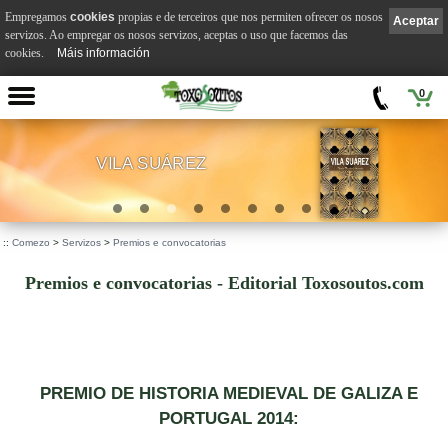
Empregamos
cookies
propias e de terceiros que nos permiten ofrecer os nosos
Aceptar
servizos. Ao empregar os nosos servizos, aceptas o uso que facemos das
cookies.
Máis información
0
VILA SUÁREZ
.
::
Comezo
>
Servizos
>
Premios e convocatorias
Premios e convocatorias - Editorial Toxosoutos.com
PREMIO DE HISTORIA MEDIEVAL DE GALIZA E
PORTUGAL 2014: