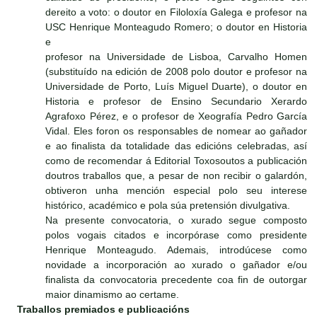
dereito a voto: o doutor en Filoloxía Galega e profesor na
USC Henrique Monteagudo Romero; o doutor en Historia
e
profesor na Universidade de Lisboa, Carvalho Homen
(substituído na edición de 2008 polo doutor e profesor na
Universidade de Porto, Luís Miguel Duarte), o doutor en
Historia e profesor de Ensino Secundario Xerardo
Agrafoxo Pérez, e o profesor de Xeografía Pedro García
Vidal. Eles foron os responsables de nomear ao gañador
e ao finalista da totalidade das edicións celebradas, así
como de recomendar á Editorial Toxosoutos a publicación
doutros traballos que, a pesar de non recibir o galardón,
obtiveron unha mención especial polo seu interese
histórico, académico e pola súa pretensión divulgativa.
Na presente convocatoria, o xurado segue composto
polos vogais citados e incorpórase como presidente
Henrique Monteagudo. Ademais, introdúcese como
novidade a incorporación ao xurado o gañador e/ou
finalista da convocatoria precedente coa fin de outorgar
maior dinamismo ao certame.
Traballos premiados e publicacións