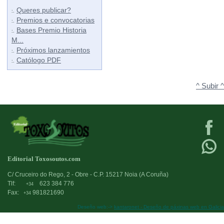
Queres publicar?
:.
Premios e convocatorias
:.
Bases Premio Historia
:.
M...
Próximos lanzamientos
:.
Católogo PDF
:.
^ Subir ^
Editorial Toxosoutos.com
C/ Cruceiro do Rego, 2 - Obre - C.P. 15217 Noia (A Coruña)
Tlf:
623 384 776
+34
Fax:
981821690
+34
Deseño web:->
kantaronet - Deseño de páxinas web en Galicia