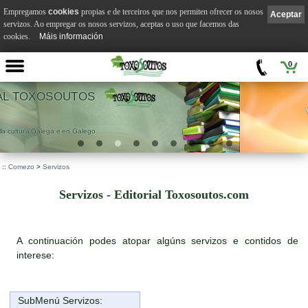
Empregamos
cookies
propias e de terceiros que nos permiten ofrecer os nosos
Aceptar
servizos. Ao empregar os nosos servizos, aceptas o uso que facemos das
cookies.
Máis información
0
VILA SUÁREZ
.
::
Comezo
>
Servizos
Servizos - Editorial Toxosoutos.com
A continuación podes atopar algúns servizos e contidos de
interese:
SubMenú Servizos: