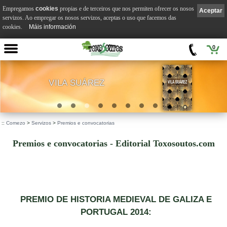
Empregamos
cookies
propias e de terceiros que nos permiten ofrecer os nosos
Aceptar
servizos. Ao empregar os nosos servizos, aceptas o uso que facemos das
cookies.
Máis información
0
VILA SUÁREZ
.
::
Comezo
>
Servizos
>
Premios e convocatorias
Premios e convocatorias - Editorial Toxosoutos.com
PREMIO DE HISTORIA MEDIEVAL DE GALIZA E
PORTUGAL 2014: