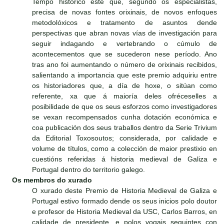
Tempo histórico este que, segundo os especialistas,
precisa de novas fontes orixinais, de novos enfoques
metodolóxicos e tratamento de asuntos dende
perspectivas que abran novas vías de investigación para
seguir indagando e vertebrando o cúmulo de
acontecementos que se sucederon nese período. Ano
tras ano foi aumentando o número de orixinais recibidos,
salientando a importancia que este premio adquiriu entre
os historiadores que, a día de hoxe, o sitúan como
referente, xa que á maioría deles ofréceselles a
posibilidade de que os seus esforzos como investigadores
se vexan recompensados cunha dotación económica e
coa publicación dos seus traballos dentro da Serie Trivium
da Editorial Toxosoutos; considerada, por calidade e
volume de títulos, como a colección de maior prestixio en
cuestións referidas á historia medieval de Galiza e
Portugal dentro do territorio galego.
Os membros do xurado
O xurado deste Premio de Historia Medieval de Galiza e
Portugal estivo formado dende os seus inicios polo doutor
e profesor de Historia Medieval da USC, Carlos Barros, en
calidade de presidente, e polos vogais seguintes con