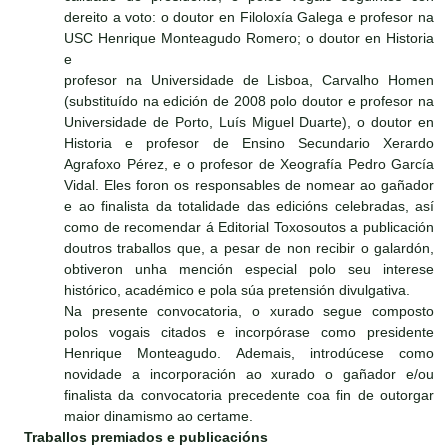
dereito a voto: o doutor en Filoloxía Galega e profesor na
USC Henrique Monteagudo Romero; o doutor en Historia
e
profesor na Universidade de Lisboa, Carvalho Homen
(substituído na edición de 2008 polo doutor e profesor na
Universidade de Porto, Luís Miguel Duarte), o doutor en
Historia e profesor de Ensino Secundario Xerardo
Agrafoxo Pérez, e o profesor de Xeografía Pedro García
Vidal. Eles foron os responsables de nomear ao gañador
e ao finalista da totalidade das edicións celebradas, así
como de recomendar á Editorial Toxosoutos a publicación
doutros traballos que, a pesar de non recibir o galardón,
obtiveron unha mención especial polo seu interese
histórico, académico e pola súa pretensión divulgativa.
Na presente convocatoria, o xurado segue composto
polos vogais citados e incorpórase como presidente
Henrique Monteagudo. Ademais, introdúcese como
novidade a incorporación ao xurado o gañador e/ou
finalista da convocatoria precedente coa fin de outorgar
maior dinamismo ao certame.
Traballos premiados e publicacións