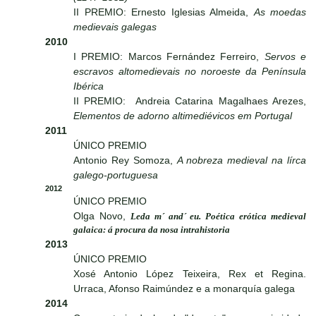
II PREMIO: Ernesto Iglesias Almeida,
As moedas
medievais galegas
2010
I PREMIO: Marcos Fernández Ferreiro,
Servos e
escravos altomedievais no noroeste da Península
Ibérica
II PREMIO: Andreia Catarina Magalhaes Arezes,
Elementos de adorno altimediévicos em Portugal
2011
ÚNICO PREMIO
Antonio Rey Somoza,
A nobreza medieval na lírca
galego-portuguesa
2012
ÚNICO PREMIO
Olga Novo,
Leda m´ and´ eu. Poética erótica medieval
galaica: á procura da nosa intrahistoria
2013
ÚNICO PREMIO
Xosé Antonio López Teixeira, Rex et Regina.
Urraca, Afonso Raimúndez e a monarquía galega
2014