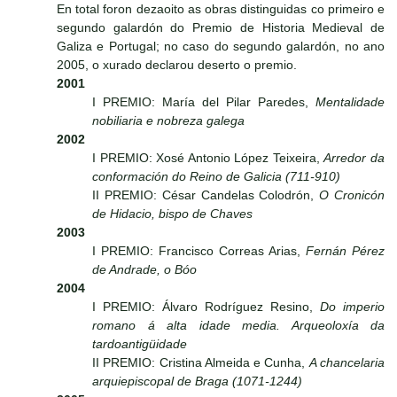
En total foron dezaoito as obras distinguidas co primeiro e
segundo galardón do Premio de Historia Medieval de
Galiza e Portugal; no caso do segundo galardón, no ano
2005, o xurado declarou deserto o premio.
2001
I PREMIO: María del Pilar Paredes,
Mentalidade
nobiliaria e nobreza galega
2002
I PREMIO: Xosé Antonio López Teixeira,
Arredor da
conformación do Reino de Galicia (711-910)
II PREMIO: César Candelas Colodrón,
O Cronicón
de Hidacio, bispo de Chaves
2003
I PREMIO: Francisco Correas Arias,
Fernán Pérez
de Andrade, o Bóo
2004
I PREMIO: Álvaro Rodríguez Resino,
Do imperio
romano á alta idade media. Arqueoloxía da
tardoantigüidade
II PREMIO: Cristina Almeida e Cunha,
A chancelaria
arquiepiscopal de Braga (1071-1244)