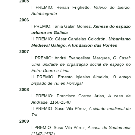
2005
I PREMIO: Renan Frighetto,
Valério do Bierzo.
Autobiografía
2006
I PREMIO: Tania Galán Gómez,
Xénese do espazo
urbano en Galicia
II PREMIO: César Candelas Colodrón,
Urbanismo
Medieval Galego. A fundación das Pontes
2007
I PREMIO: André Evangelista Marques,
O Casal:
Uma unidade de orgaizaçao social de espaço no
Entre-Douro-e-Lima
II PREMIO: Ernesto Iglesias Almeida,
O antigo
bispado de Tui en Portugal
2008
I PREMIO: Francisco Correa Arias,
A casa de
Andrade. 1160-1540
II PREMIO: Suso Vila Pérez,
A cidade medieval de
Tui
2009
I PREMIO: Suso Vila Pérez,
A casa de Soutomaior
(1147-1532)