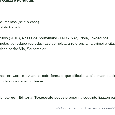
 Galiza e Portugal):
documentos (se é o caso)
nal do traballo):
), A casa de Soutomaior (1147-1532), Noia, Toxosoutos.
é reproducirase completa a referencia na primeira cita, e ab
viada sería: Vila, Soutomaior.
o
irase en word e evitarase todo formato que dificulte a súa maqueta
pítulo onde deben incluirse.
blicar con Editorial Toxosouto
podes premer na seguinte ligazón par
>> Contactar con Toxosoutos.com<