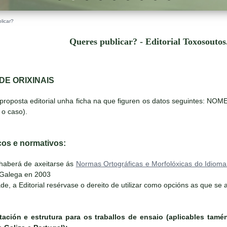
licar?
Queres publicar? - Editorial Toxosouto
DE ORIXINAIS
 proposta editorial unha ficha na que figuren os datos seguintes:
o caso).
icos e normativos:
haberá de axeitarse ás
Normas Ortográficas e Morfolóxicas do Idiom
a Galega en 2003
e, a Editorial resérvase o dereito de utilizar como opcións as que se 
ntación e estrutura para os traballos de ensaio (aplicables tam