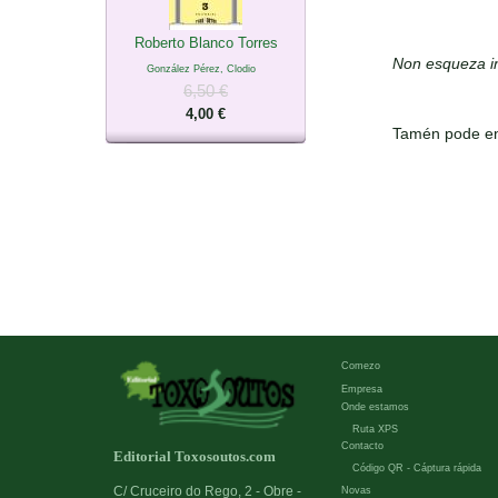
Roberto Blanco Torres
Non esqueza in
González Pérez, Clodio
6,50 €
4,00 €
Tamén pode en
Comezo
Empresa
Onde estamos
Ruta XPS
Contacto
Editorial Toxosoutos.com
Código QR - Cáptura rápida
C/ Cruceiro do Rego, 2 - Obre -
Novas