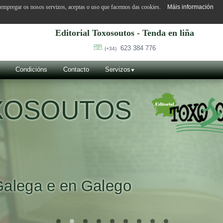
o empregar os nosos servizos, aceptas o uso que facemos das cookies.
Máis información
Editorial Toxosoutos - Tenda en liña
623 384 776
(+34)
Condicións
Contacto
Servizos
OXOSOUTOS
Galega e en Galego