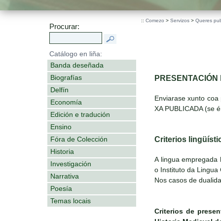
::
Comezo
>
Servizos
>
Queres pub
Procurar:
Catálogo en liña:
Banda deseñada
Biografías
PRESENTACIÓN 
Delfín
Enviarase xunto coa
Economía
XA PUBLICADA (se é 
Edición e tradución
Ensino
Criterios lingüíst
Fóra de Colección
Historia
A lingua empregada 
Investigación
o Instituto da Lingu
Narrativa
Nos casos de dualidad
Poesía
Temas locais
Criterios de prese