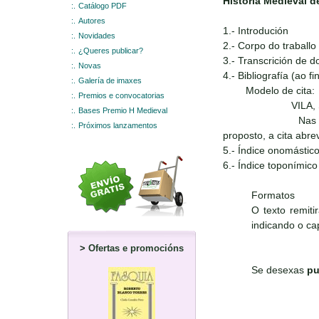
Historia Medieval de
:.
Catálogo PDF
:.
Autores
1.- Introdución
:.
Novidades
2.- Corpo do traballo
:.
¿Queres publicar?
3.- Transcrición de 
:.
Novas
4.- Bibliografía (ao fi
:.
Galería de imaxes
Modelo de cita:
:.
Premios e convocatorias
VILA, Suso (2010
:.
Bases Premio H Medieval
Nas notas ao rodap
:.
Próximos lanzamentos
proposto, a cita abre
5.- Índice onomástic
6.- Índice toponímico
Formatos
O texto remit
indicando o ca
>
Ofertas e promocións
Se desexas
pu