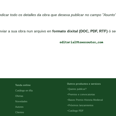
dicar todo os detalles da obra que desexa publicar no campo "Asunto
viar a sua obra nun arquivo en
formato dixital (DOC, PDF, RTF)
ó se
Outros productos e servizos
Tenda online
-
Queres publicar?
Catálogo en liña
-
Premios e convocatorias
Ofertas
-
Bases Premio Historia Medieval
Novedades
-
Próximos lanzamientos
Autores
-
Católogo PDF
Clientes