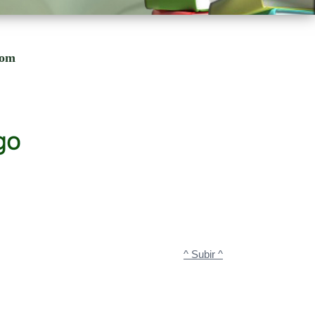
com
^ Subir ^