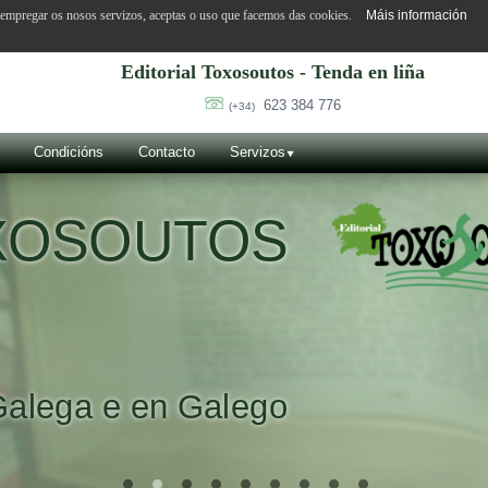
o empregar os nosos servizos, aceptas o uso que facemos das cookies.
Máis información
Editorial Toxosoutos - Tenda en liña
623 384 776
(+34)
Condicións
Contacto
Servizos
VILA SUÁR