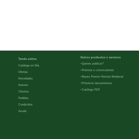
Outros productos e servizos
Tenda online
-
Queres publicar?
Catálogo en liña
-
Premios e convocatorias
Ofertas
-
Bases Premio Historia Medieval
Novedades
-
Próximos lanzamientos
Autores
-
Católogo PDF
Clientes
Pedidos
Condicións
Axuda