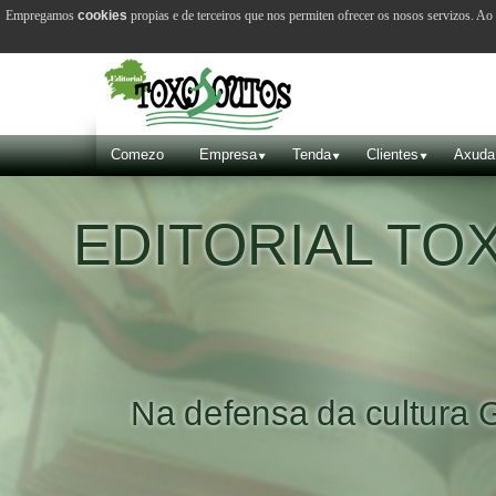
Empregamos
cookies
propias e de terceiros que nos permiten ofrecer os nosos servizos. A
Comezo
Empresa
Tenda
Clientes
Axuda