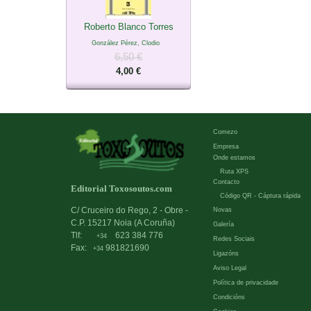
Roberto Blanco Torres
González Pérez, Clodio
6,50 €
4,00 €
Comezo
Empresa
Onde estamos
Ruta XPS
Contacto
Editorial Toxosoutos.com
Código QR - Cáptura rápida
C/ Cruceiro do Rego, 2 - Obre -
Novas
C.P. 15217 Noia (A Coruña)
Galería
Tlf:
623 384 776
+34
Redes Sociais
Fax:
981821690
+34
Ligazóns
Aviso Legal
Política de privacidade
Condicións