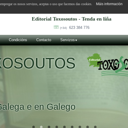
o empregar os nosos servizos, aceptas o uso que facemos das cookies.
Máis información
Editorial Toxosoutos - Tenda en liña
623 384 776
(+34)
Condicións
Contacto
Servizos
OXOSOUTOS
Galega e en Galego