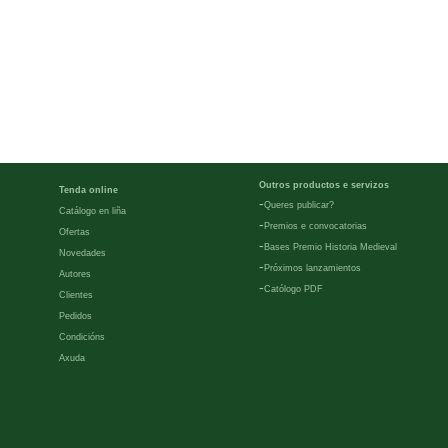
Outros productos e servizos
Tenda online
-
Queres publicar?
Catálogo en liña
-
Premios e convocatorias
Ofertas
-
Bases Premio Historia Medieval
Novedades
-
Próximos lanzamientos
Autores
-
Católogo PDF
Clientes
Pedidos
Condicións
Axuda