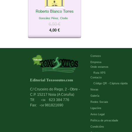
Roberto Blanco Torres
González Pérez, Clodio
6,50 €
4,00 €
Comezo
Empresa
Onde estamos
Ruta XPS
Contacto
Editorial Toxosoutos.com
Código QR - Cáptura rápida
C/ Cruceiro do Rego, 2 - Obre -
Novas
C.P. 15217 Noia (A Coruña)
Galería
Tlf:
623 384 776
+34
Redes Sociais
Fax:
981821690
+34
Ligazóns
Aviso Legal
Política de privacidade
Condicións