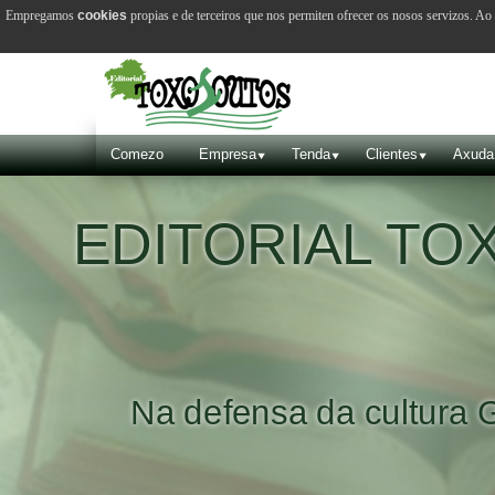
Empregamos
cookies
propias e de terceiros que nos permiten ofrecer os nosos servizos. A
Comezo
Empresa
Tenda
Clientes
Axuda
EDITORIAL T
Na defensa da cultura 