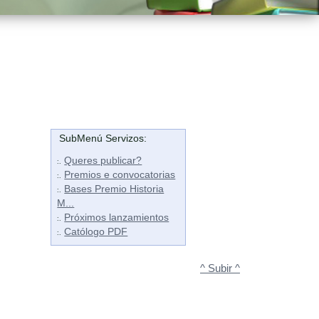
SubMenú Servizos:
Queres publicar?
:.
Premios e convocatorias
:.
Bases Premio Historia
:.
M...
Próximos lanzamientos
:.
Católogo PDF
:.
^ Subir ^