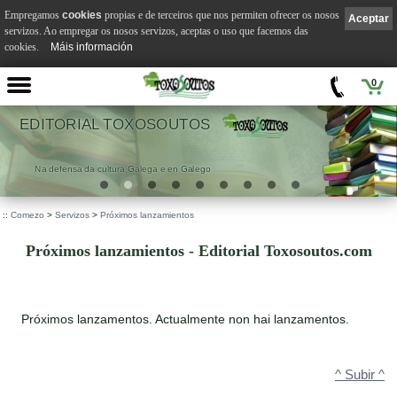
Empregamos
cookies
propias e de terceiros que nos permiten ofrecer os nosos
Aceptar
servizos. Ao empregar os nosos servizos, aceptas o uso que facemos das
cookies.
Máis información
0
ITORIAL TOXOSOUTOS
a defensa da cultura Galega e en Galego
.
::
Comezo
>
Servizos
>
Próximos lanzamientos
Próximos lanzamientos - Editorial Toxosoutos.com
Próximos lanzamentos. Actualmente non hai lanzamentos.
^ Subir ^