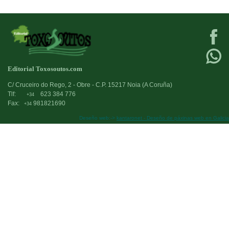
Editorial Toxosoutos.com
C/ Cruceiro do Rego, 2 - Obre - C.P. 15217 Noia (A Coruña)
Tlf:
623 384 776
+34
Fax:
981821690
+34
Deseño web:->
kantaronet - Deseño de páxinas web en Galicia