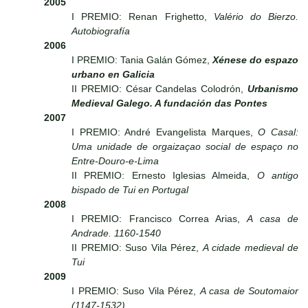
2005
I PREMIO: Renan Frighetto,
Valério do Bierzo.
Autobiografía
2006
I PREMIO: Tania Galán Gómez,
Xénese do espazo
urbano en Galicia
II PREMIO: César Candelas Colodrón,
Urbanismo
Medieval Galego. A fundación das Pontes
2007
I PREMIO: André Evangelista Marques,
O Casal:
Uma unidade de orgaizaçao social de espaço no
Entre-Douro-e-Lima
II PREMIO: Ernesto Iglesias Almeida,
O antigo
bispado de Tui en Portugal
2008
I PREMIO: Francisco Correa Arias,
A casa de
Andrade. 1160-1540
II PREMIO: Suso Vila Pérez,
A cidade medieval de
Tui
2009
I PREMIO: Suso Vila Pérez,
A casa de Soutomaior
(1147-1532)