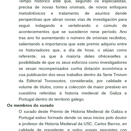
Tempo histórico este que, segundo os especialistas,
precisa de novas fontes orixinais, de novos enfoques
metodolóxicos e tratamento de asuntos dende
perspectivas que abran novas vías de investigación para
seguir indagando e vertebrando o cúmulo de
acontecementos que se sucederon nese período. Ano
tras ano foi aumentando o número de orixinais recibidos,
salientando a importancia que este premio adquiriu entre
os historiadores que, a día de hoxe, o sitúan como
referente, xa que á maioría deles ofréceselles a
posibilidade de que os seus esforzos como investigadores
se vexan recompensados cunha dotación económica e
coa publicación dos seus traballos dentro da Serie Trivium
da Editorial Toxosoutos; considerada, por calidade e
volume de títulos, como a colección de maior prestixio en
cuestións referidas á historia medieval de Galiza e
Portugal dentro do territorio galego.
Os membros do xurado
O xurado deste Premio de Historia Medieval de Galiza e
Portugal estivo formado dende os seus inicios polo doutor
e profesor de Historia Medieval da USC, Carlos Barros, en
calidade de presidente, e polos vogais seguintes con