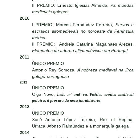
II PREMIO: Ernesto Iglesias Almeida,
As moedas
medievais galegas
2010
I PREMIO: Marcos Fernández Ferreiro,
Servos e
escravos altomedievais no noroeste da Península
Ibérica
II PREMIO: Andreia Catarina Magalhaes Arezes,
Elementos de adorno altimediévicos em Portugal
2011
ÚNICO PREMIO
Antonio Rey Somoza,
A nobreza medieval na lírca
galego-portuguesa
2012
ÚNICO PREMIO
Olga Novo,
Leda m´ and´ eu. Poética erótica medieval
galaica: á procura da nosa intrahistoria
2013
ÚNICO PREMIO
Xosé Antonio López Teixeira, Rex et Regina.
Urraca, Afonso Raimúndez e a monarquía galega
2014