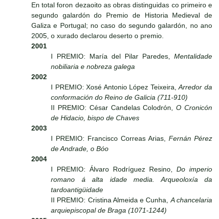
En total foron dezaoito as obras distinguidas co primeiro e
segundo galardón do Premio de Historia Medieval de
Galiza e Portugal; no caso do segundo galardón, no ano
2005, o xurado declarou deserto o premio.
2001
I PREMIO: María del Pilar Paredes,
Mentalidade
nobiliaria e nobreza galega
2002
I PREMIO: Xosé Antonio López Teixeira,
Arredor da
conformación do Reino de Galicia (711-910)
II PREMIO: César Candelas Colodrón,
O Cronicón
de Hidacio, bispo de Chaves
2003
I PREMIO: Francisco Correas Arias,
Fernán Pérez
de Andrade, o Bóo
2004
I PREMIO: Álvaro Rodríguez Resino,
Do imperio
romano á alta idade media. Arqueoloxía da
tardoantigüidade
II PREMIO: Cristina Almeida e Cunha,
A chancelaria
arquiepiscopal de Braga (1071-1244)