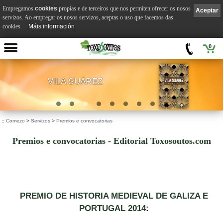
Empregamos
cookies
propias e de terceiros que nos permiten ofrecer os nosos
Aceptar
servizos. Ao empregar os nosos servizos, aceptas o uso que facemos das
cookies.
Máis información
0
VILA SUÁREZ
.
::
Comezo
>
Servizos
>
Premios e convocatorias
Premios e convocatorias - Editorial Toxosoutos.com
PREMIO DE HISTORIA MEDIEVAL DE GALIZA E
PORTUGAL 2014: