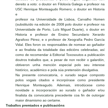
dereito a voto: o doutor en Filoloxía Galega e profesor na
USC Henrique Monteagudo Romero; o doutor en Historia
e
profesor na Universidade de Lisboa, Carvalho Homen
(substituído na edición de 2008 polo doutor e profesor na
Universidade de Porto, Luís Miguel Duarte), o doutor en
Historia e profesor de Ensino Secundario Xerardo
Agrafoxo Pérez, e o profesor de Xeografía Pedro García
Vidal. Eles foron os responsables de nomear ao gañador
e ao finalista da totalidade das edicións celebradas, así
como de recomendar á Editorial Toxosoutos a publicación
doutros traballos que, a pesar de non recibir o galardón,
obtiveron unha mención especial polo seu interese
histórico, académico e pola súa pretensión divulgativa.
Na presente convocatoria, o xurado segue composto
polos vogais citados e incorpórase como presidente
Henrique Monteagudo. Ademais, introdúcese como
novidade a incorporación ao xurado o gañador e/ou
finalista da convocatoria precedente coa fin de outorgar
maior dinamismo ao certame.
Traballos premiados e publicacións