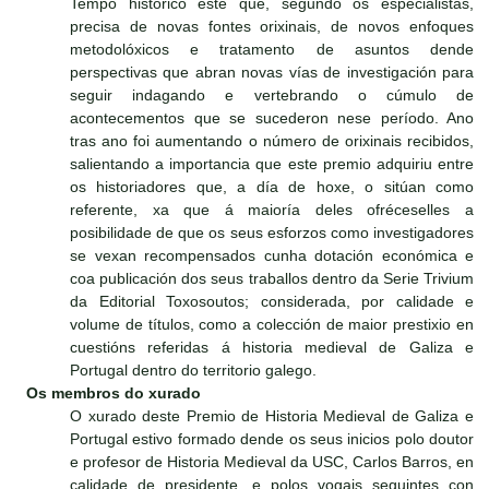
Tempo histórico este que, segundo os especialistas,
precisa de novas fontes orixinais, de novos enfoques
metodolóxicos e tratamento de asuntos dende
perspectivas que abran novas vías de investigación para
seguir indagando e vertebrando o cúmulo de
acontecementos que se sucederon nese período. Ano
tras ano foi aumentando o número de orixinais recibidos,
salientando a importancia que este premio adquiriu entre
os historiadores que, a día de hoxe, o sitúan como
referente, xa que á maioría deles ofréceselles a
posibilidade de que os seus esforzos como investigadores
se vexan recompensados cunha dotación económica e
coa publicación dos seus traballos dentro da Serie Trivium
da Editorial Toxosoutos; considerada, por calidade e
volume de títulos, como a colección de maior prestixio en
cuestións referidas á historia medieval de Galiza e
Portugal dentro do territorio galego.
Os membros do xurado
O xurado deste Premio de Historia Medieval de Galiza e
Portugal estivo formado dende os seus inicios polo doutor
e profesor de Historia Medieval da USC, Carlos Barros, en
calidade de presidente, e polos vogais seguintes con