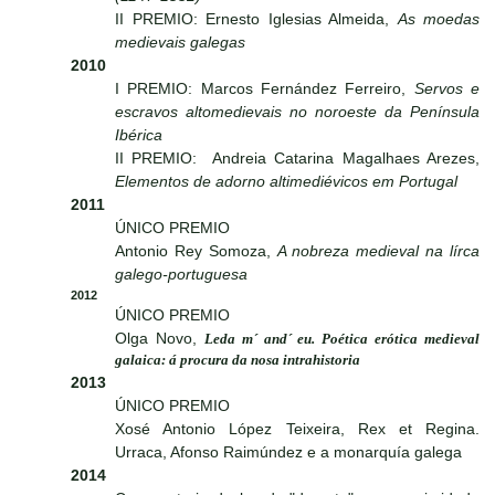
II PREMIO: Ernesto Iglesias Almeida,
As moedas
medievais galegas
2010
I PREMIO: Marcos Fernández Ferreiro,
Servos e
escravos altomedievais no noroeste da Península
Ibérica
II PREMIO: Andreia Catarina Magalhaes Arezes,
Elementos de adorno altimediévicos em Portugal
2011
ÚNICO PREMIO
Antonio Rey Somoza,
A nobreza medieval na lírca
galego-portuguesa
2012
ÚNICO PREMIO
Olga Novo,
Leda m´ and´ eu. Poética erótica medieval
galaica: á procura da nosa intrahistoria
2013
ÚNICO PREMIO
Xosé Antonio López Teixeira, Rex et Regina.
Urraca, Afonso Raimúndez e a monarquía galega
2014