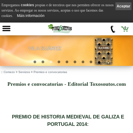
Empregamos
cookies
propias e de terceiros que nos permiten ofrecer os nosos
Aceptar
servizos. Ao empregar os nosos servizos, aceptas o uso que facemos das
cookies.
Máis información
0
VILA SUÁREZ
.
::
Comezo
>
Servizos
>
Premios e convocatorias
Premios e convocatorias - Editorial Toxosoutos.com
PREMIO DE HISTORIA MEDIEVAL DE GALIZA E
PORTUGAL 2014: