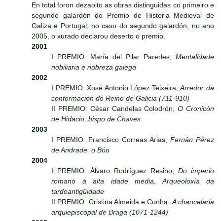
En total foron dezaoito as obras distinguidas co primeiro e
segundo galardón do Premio de Historia Medieval de
Galiza e Portugal; no caso do segundo galardón, no ano
2005, o xurado declarou deserto o premio.
2001
I PREMIO: María del Pilar Paredes,
Mentalidade
nobiliaria e nobreza galega
2002
I PREMIO: Xosé Antonio López Teixeira,
Arredor da
conformación do Reino de Galicia (711-910)
II PREMIO: César Candelas Colodrón,
O Cronicón
de Hidacio, bispo de Chaves
2003
I PREMIO: Francisco Correas Arias,
Fernán Pérez
de Andrade, o Bóo
2004
I PREMIO: Álvaro Rodríguez Resino,
Do imperio
romano á alta idade media. Arqueoloxía da
tardoantigüidade
II PREMIO: Cristina Almeida e Cunha,
A chancelaria
arquiepiscopal de Braga (1071-1244)