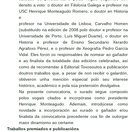
dereito a voto: o doutor en Filoloxía Galega e profesor na
USC Henrique Monteagudo Romero; o doutor en Historia
e
profesor na Universidade de Lisboa, Carvalho Homen
(substituído na edición de 2008 polo doutor e profesor na
Universidade de Porto, Luís Miguel Duarte), o doutor en
Historia e profesor de Ensino Secundario Xerardo
Agrafoxo Pérez, e o profesor de Xeografía Pedro García
Vidal. Eles foron os responsables de nomear ao gañador
e ao finalista da totalidade das edicións celebradas, así
como de recomendar á Editorial Toxosoutos a publicación
doutros traballos que, a pesar de non recibir o galardón,
obtiveron unha mención especial polo seu interese
histórico, académico e pola súa pretensión divulgativa.
Na presente convocatoria, o xurado segue composto
polos vogais citados e incorpórase como presidente
Henrique Monteagudo. Ademais, introdúcese como
novidade a incorporación ao xurado o gañador e/ou
finalista da convocatoria precedente coa fin de outorgar
maior dinamismo ao certame.
Traballos premiados e publicacións