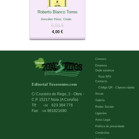
Roberto Blanco Torres
González Pérez, Clodio
6,50 €
4,00 €
Comezo
Empresa
Onde estamos
Ruta XPS
Contacto
Editorial Toxosoutos.com
Código QR - Cáptura rápida
C/ Cruceiro do Rego, 2 - Obre -
Novas
C.P. 15217 Noia (A Coruña)
Galería
Tlf:
623 384 776
+34
Redes Sociais
Fax:
981821690
+34
Ligazóns
Aviso Legal
Política de privacidade
Condicións