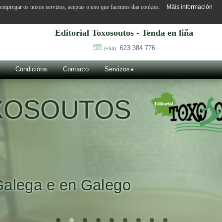
o empregar os nosos servizos, aceptas o uso que facemos das cookies.
Máis información
Editorial Toxosoutos - Tenda en liña
623 384 776
(+34)
Condicións
Contacto
Servizos
UTOS
en Galego