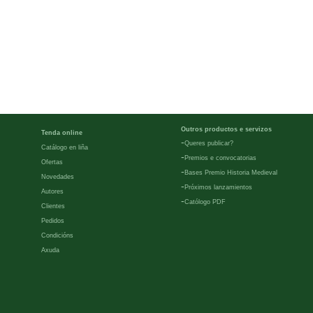
Outros productos e servizos
Tenda online
-
Queres publicar?
Catálogo en liña
-
Premios e convocatorias
Ofertas
-
Bases Premio Historia Medieval
Novedades
-
Próximos lanzamientos
Autores
-
Católogo PDF
Clientes
Pedidos
Condicións
Axuda