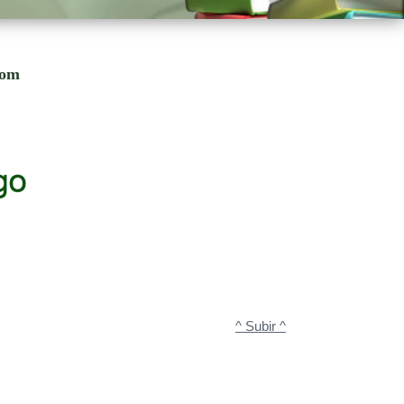
.
com
^ Subir ^