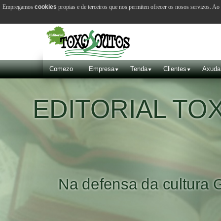
Empregamos
cookies
propias e de terceiros que nos permiten ofrecer os nosos servizos. A
Comezo
Empresa
Tenda
Clientes
Axuda
ITORIAL TOXOSO
a defensa da cultura Galega e 