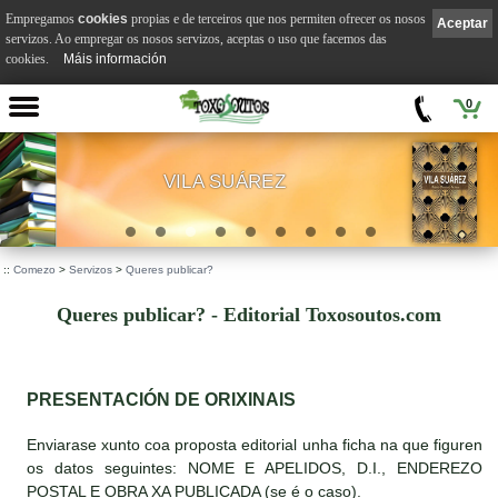
Empregamos
cookies
propias e de terceiros que nos permiten ofrecer os nosos
Aceptar
servizos. Ao empregar os nosos servizos, aceptas o uso que facemos das
cookies.
Máis información
0
VILA SUÁREZ
.
::
Comezo
>
Servizos
>
Queres publicar?
Queres publicar? - Editorial Toxosoutos.com
PRESENTACIÓN DE ORIXINAIS
Enviarase xunto coa proposta editorial unha ficha na que figuren
os datos seguintes: NOME E APELIDOS, D.I., ENDEREZO
POSTAL E OBRA XA PUBLICADA (se é o caso).