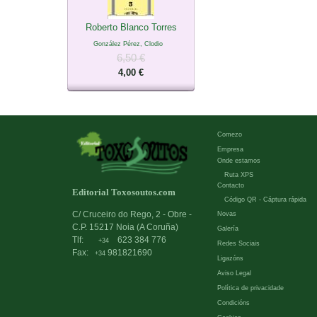
Roberto Blanco Torres
González Pérez, Clodio
6,50 €
4,00 €
Comezo
Empresa
Onde estamos
Ruta XPS
Contacto
Editorial Toxosoutos.com
Código QR - Cáptura rápida
C/ Cruceiro do Rego, 2 - Obre -
Novas
C.P. 15217 Noia (A Coruña)
Galería
Tlf:
623 384 776
+34
Redes Sociais
Fax:
981821690
+34
Ligazóns
Aviso Legal
Política de privacidade
Condicións