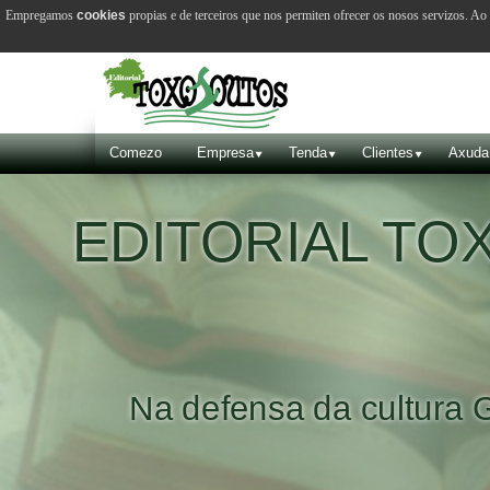
Empregamos
cookies
propias e de terceiros que nos permiten ofrecer os nosos servizos. A
Comezo
Empresa
Tenda
Clientes
Axuda
EDITORIAL T
Na defensa da cultura 