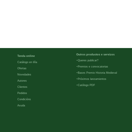
Outros productos e servizos
Tenda online
-
Queres publicar?
Catálogo en liña
-
Premios e convocatorias
Ofertas
-
Bases Premio Historia Medieval
Novedades
-
Próximos lanzamientos
Autores
-
Católogo PDF
Clientes
Pedidos
Condicións
Axuda