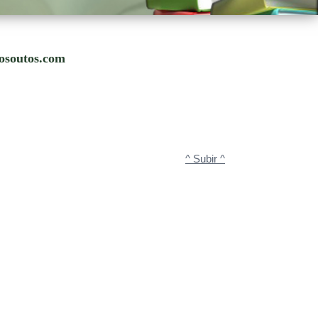
xosoutos.com
^ Subir ^