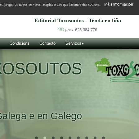
o empregar os nosos servizos, aceptas o uso que facemos das cookies.
Máis información
Editorial Toxosoutos - Tenda en liña
623 384 776
(+34)
Condicións
Contacto
Servizos
OXOSOUTOS
Galega e en Galego