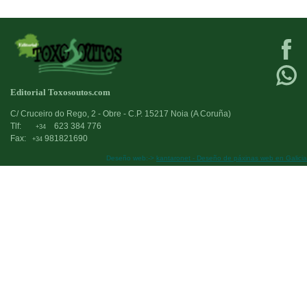
Editorial Toxosoutos.com
C/ Cruceiro do Rego, 2 - Obre - C.P. 15217 Noia (A Coruña)
Tlf:
623 384 776
+34
Fax:
981821690
+34
Deseño web:->
kantaronet - Deseño de páxinas web en Galicia