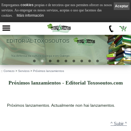
Empregamos
cookies
propias e de terceiros que nos permiten ofrecer os nosos
Aceptar
servizos. Ao empregar os nosos servizos, aceptas o uso que facemos das
cookies.
Máis información
0
OUTOS
VILA SUÁR
 en Galego
.
::
Comezo
>
Servizos
>
Próximos lanzamientos
Próximos lanzamientos - Editorial Toxosoutos.com
Próximos lanzamentos. Actualmente non hai lanzamentos.
^ Subir ^