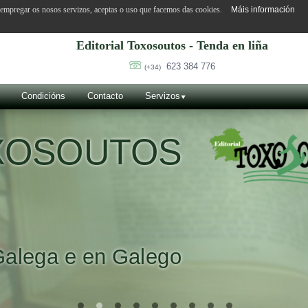
o empregar os nosos servizos, aceptas o uso que facemos das cookies.
Máis información
Editorial Toxosoutos - Tenda en liña
623 384 776
(+34)
Condicións
Contacto
Servizos
OXOSOUTOS
Galega e en Galego