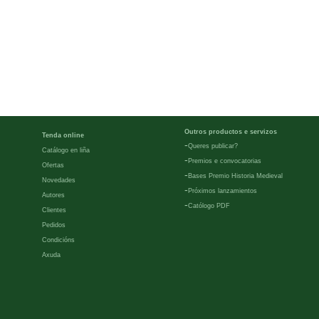
Outros productos e servizos
Tenda online
-
Queres publicar?
Catálogo en liña
-
Premios e convocatorias
Ofertas
-
Bases Premio Historia Medieval
Novedades
-
Próximos lanzamientos
Autores
-
Católogo PDF
Clientes
Pedidos
Condicións
Axuda