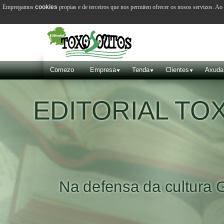
Empregamos
cookies
propias e de terceiros que nos permiten ofrecer os nosos servizos. A
Comezo
Empresa
Tenda
Clientes
Axuda
EDITORIAL T
Na defensa da cultura 