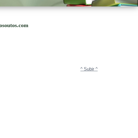
xosoutos.com
^ Subir ^