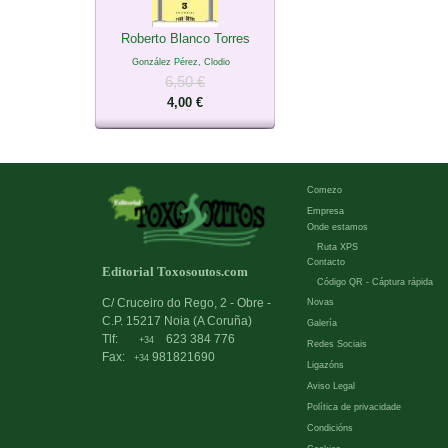
Roberto Blanco Torres
González Pérez, Clodio
6,50 €
4,00 €
Comezo
Empresa
Onde estamos
Ruta XPS
Contacto
Editorial Toxosoutos.com
Código QR - Cáptura rápida
C/ Cruceiro do Rego, 2 - Obre -
Novas
C.P. 15217 Noia (A Coruña)
Galería
Tlf:
623 384 776
+34
Redes Sociais
Fax:
981821690
+34
Ligazóns
Aviso Legal
Política de privacidade
Condicións