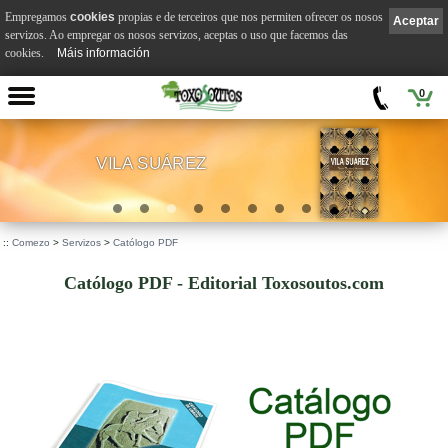
Empregamos
cookies
propias e de terceiros que nos permiten ofrecer os nosos
Aceptar
servizos. Ao empregar os nosos servizos, aceptas o uso que facemos das
cookies.
Máis información
0
VILA SUÁREZ
.
::
Comezo
>
Servizos
>
Católogo PDF
Católogo PDF - Editorial Toxosoutos.com