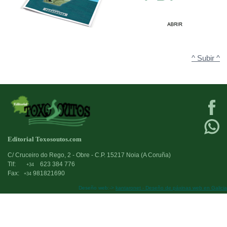
^ Subir ^
Editorial Toxosoutos.com
C/ Cruceiro do Rego, 2 - Obre - C.P. 15217 Noia (A Coruña)
Tlf:
623 384 776
+34
Fax:
981821690
+34
Deseño web:->
kantaronet - Deseño de páxinas web en Galicia