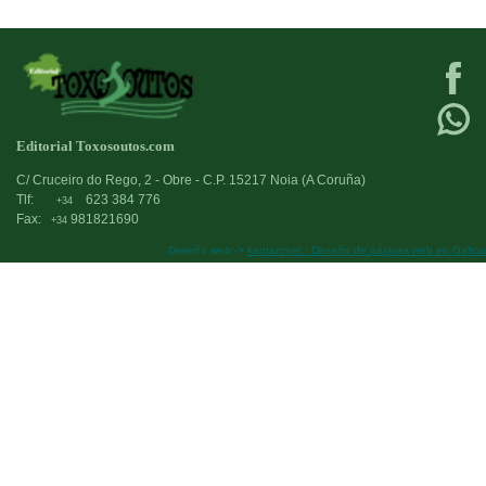
Editorial Toxosoutos.com
C/ Cruceiro do Rego, 2 - Obre - C.P. 15217 Noia (A Coruña)
Tlf:
623 384 776
+34
Fax:
981821690
+34
Deseño web:->
kantaronet - Deseño de páxinas web en Galicia