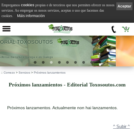
Empregamos
cookies
propias e de terceiros que nos permiten ofrecer os nosos
Aceptar
servizos. Ao empregar os nosos servizos, aceptas o uso que facemos das
cookies.
Máis información
0
VILA SUÁREZ
.
::
Comezo
>
Servizos
>
Próximos lanzamientos
Próximos lanzamientos - Editorial Toxosoutos.com
Próximos lanzamentos. Actualmente non hai lanzamentos.
^ Subir ^