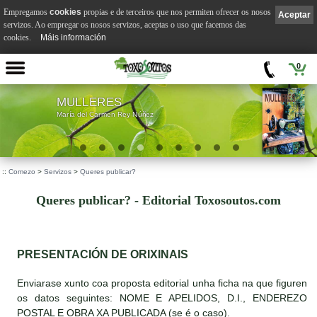
Empregamos
cookies
propias e de terceiros que nos permiten ofrecer os nosos
Aceptar
servizos. Ao empregar os nosos servizos, aceptas o uso que facemos das
cookies.
Máis información
0
MULLERES
María del Carmen Rey Núñez
::
Comezo
>
Servizos
>
Queres publicar?
Queres publicar? - Editorial Toxosoutos.com
PRESENTACIÓN DE ORIXINAIS
Enviarase xunto coa proposta editorial unha ficha na que figuren
os datos seguintes: NOME E APELIDOS, D.I., ENDEREZO
POSTAL E OBRA XA PUBLICADA (se é o caso).