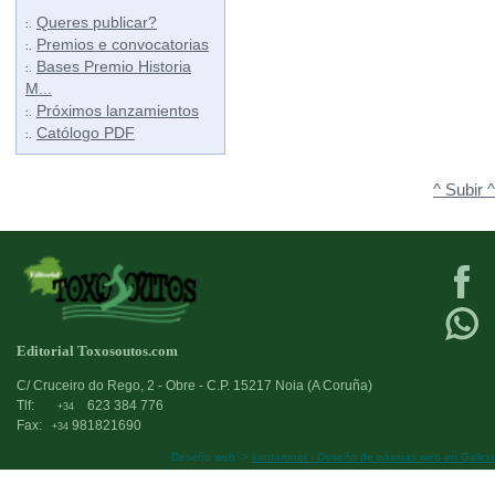
Queres publicar?
:.
Premios e convocatorias
:.
Bases Premio Historia
:.
M...
Próximos lanzamientos
:.
Católogo PDF
:.
^ Subir ^
Editorial Toxosoutos.com
C/ Cruceiro do Rego, 2 - Obre - C.P. 15217 Noia (A Coruña)
Tlf:
623 384 776
+34
Fax:
981821690
+34
Deseño web:->
kantaronet - Deseño de páxinas web en Galicia