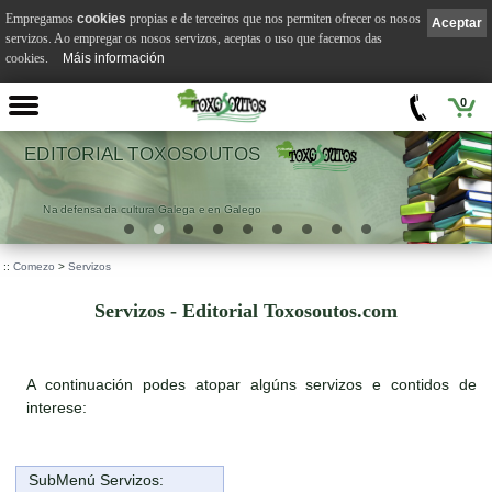
Empregamos
cookies
propias e de terceiros que nos permiten ofrecer os nosos
Aceptar
servizos. Ao empregar os nosos servizos, aceptas o uso que facemos das
cookies.
Máis información
0
XOSOUTOS
VILA 
Galega e en Galego
.
::
Comezo
>
Servizos
Servizos - Editorial Toxosoutos.com
A continuación podes atopar algúns servizos e contidos de
interese:
SubMenú Servizos: