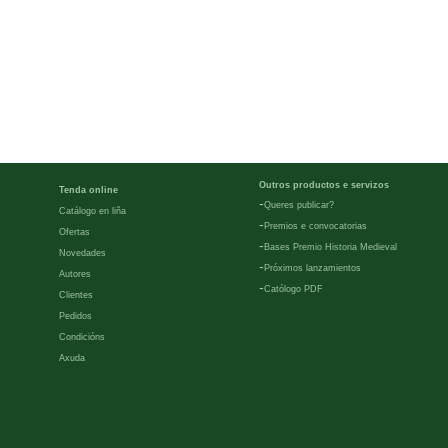
Outros productos e servizos
Tenda online
-
Queres publicar?
Catálogo en liña
-
Premios e convocatorias
Ofertas
-
Bases Premio Historia Medieval
Novedades
-
Próximos lanzamientos
Autores
-
Católogo PDF
Clientes
Pedidos
Condicións
Axuda