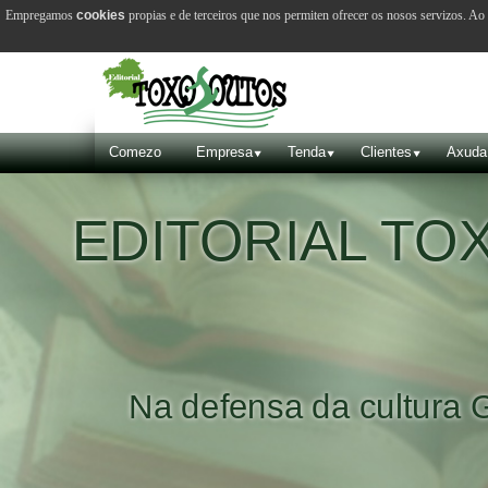
Empregamos
cookies
propias e de terceiros que nos permiten ofrecer os nosos servizos. A
Comezo
Empresa
Tenda
Clientes
Axuda
EDITORIAL T
Na defensa da cultura 