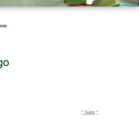
com
^ Subir ^