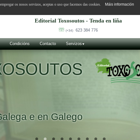
o empregar os nosos servizos, aceptas o uso que facemos das cookies.
Máis información
Editorial Toxosoutos - Tenda en liña
623 384 776
(+34)
Condicións
Contacto
Servizos
OXOSOUTOS
Galega e en Galego