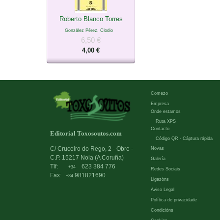
Roberto Blanco Torres
González Pérez, Clodio
6,50 €
4,00 €
Comezo
Empresa
Onde estamos
Ruta XPS
Contacto
Editorial Toxosoutos.com
Código QR - Cáptura rápida
C/ Cruceiro do Rego, 2 - Obre -
Novas
C.P. 15217 Noia (A Coruña)
Galería
Tlf:
623 384 776
+34
Redes Sociais
Fax:
981821690
+34
Ligazóns
Aviso Legal
Política de privacidade
Condicións