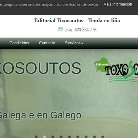
o empregar os nosos servizos, aceptas o uso que facemos das cookies.
Máis información
Editorial Toxosoutos - Tenda en liña
623 384 776
(+34)
Condicións
Contacto
Servizos
OXOSOUTOS
Galega e en Galego