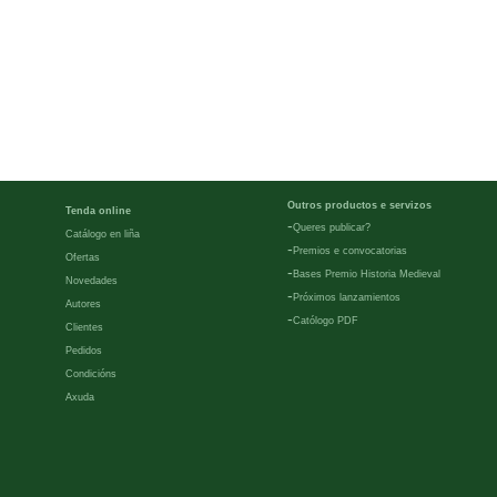
Outros productos e servizos
Tenda online
-
Queres publicar?
Catálogo en liña
-
Premios e convocatorias
Ofertas
-
Bases Premio Historia Medieval
Novedades
-
Próximos lanzamientos
Autores
-
Católogo PDF
Clientes
Pedidos
Condicións
Axuda