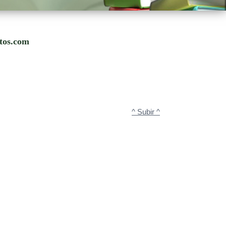
utos.com
^ Subir ^