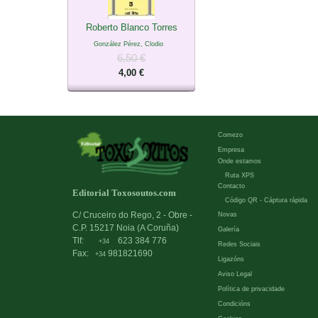
Roberto Blanco Torres
González Pérez, Clodio
6,50 €
4,00 €
Comezo
Empresa
Onde estamos
Ruta XPS
Contacto
Editorial Toxosoutos.com
Código QR - Cáptura rápida
C/ Cruceiro do Rego, 2 - Obre -
Novas
C.P. 15217 Noia (A Coruña)
Galería
Tlf:
623 384 776
+34
Redes Sociais
Fax:
981821690
+34
Ligazóns
Aviso Legal
Política de privacidade
Condicións