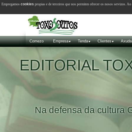
Empregamos
cookies
propias e de terceiros que nos permiten ofrecer os nosos servizos. A
Comezo
Empresa
Tenda
Clientes
Axuda
EDITORIAL T
Na defensa da cultura 