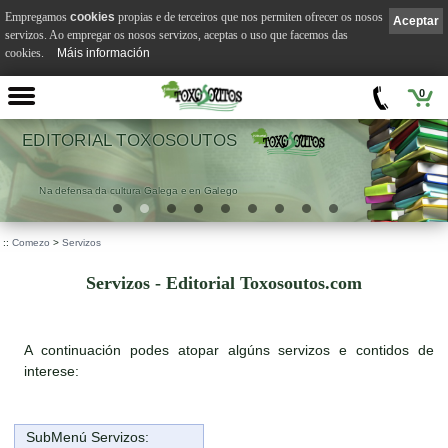
Empregamos
cookies
propias e de terceiros que nos permiten ofrecer os nosos
Aceptar
servizos. Ao empregar os nosos servizos, aceptas o uso que facemos das
cookies.
Máis información
0
OS
VILA SUÁREZ
lego
.
::
Comezo
>
Servizos
Servizos - Editorial Toxosoutos.com
A continuación podes atopar algúns servizos e contidos de
interese:
SubMenú Servizos: