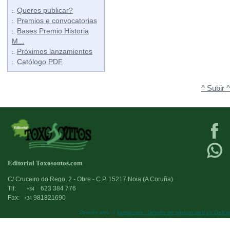
Queres publicar?
:.
Premios e convocatorias
:.
Bases Premio Historia
:.
M...
Próximos lanzamientos
:.
Católogo PDF
:.
^ Subir ^
Editorial Toxosoutos.com
C/ Cruceiro do Rego, 2 - Obre - C.P. 15217 Noia (A Coruña)
Tlf:
623 384 776
+34
Fax:
981821690
+34
Deseño web:->
kantaronet - Deseño de páxinas web en Galicia