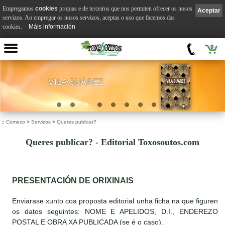
Empregamos
cookies
propias e de terceiros que nos permiten ofrecer os nosos
Aceptar
servizos. Ao empregar os nosos servizos, aceptas o uso que facemos das
cookies.
Máis información
0
VILA SUÁREZ
.
::
Comezo
>
Servizos
>
Queres publicar?
Queres publicar? - Editorial Toxosoutos.com
PRESENTACIÓN DE ORIXINAIS
Enviarase xunto coa proposta editorial unha ficha na que figuren
os datos seguintes: NOME E APELIDOS, D.I., ENDEREZO
POSTAL E OBRA XA PUBLICADA (se é o caso).