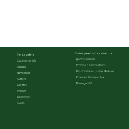
Outros productos e servizos
Tenda online
-
Queres publicar?
Catálogo en liña
-
Premios e convocatorias
Ofertas
-
Bases Premio Historia Medieval
Novedades
-
Próximos lanzamientos
Autores
-
Católogo PDF
Clientes
Pedidos
Condicións
Axuda