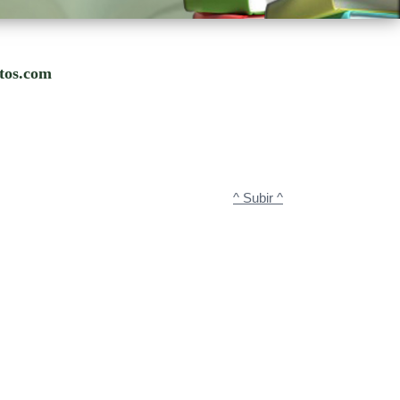
utos.com
^ Subir ^