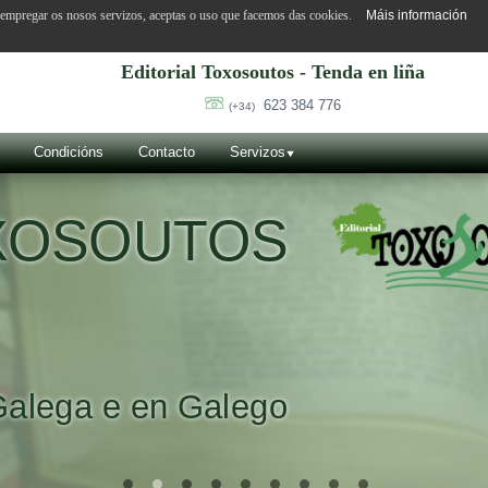
o empregar os nosos servizos, aceptas o uso que facemos das cookies.
Máis información
Editorial Toxosoutos - Tenda en liña
623 384 776
(+34)
Condicións
Contacto
Servizos
OXOSOUTOS
Galega e en Galego