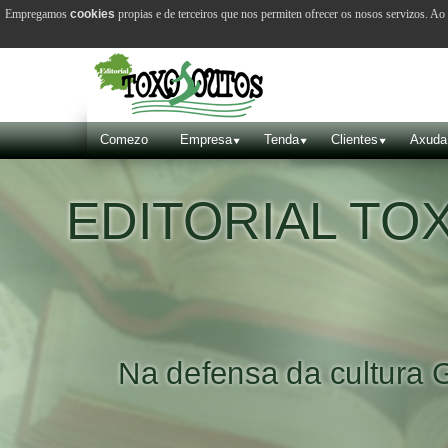
Empregamos
cookies
propias e de terceiros que nos permiten ofrecer os nosos servizos. A
Comezo
Empresa
Tenda
Clientes
Axuda
EDITORIAL T
Na defensa da cultura 