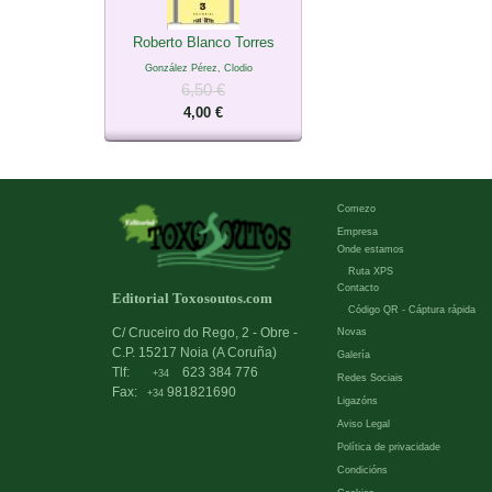
Roberto Blanco Torres
González Pérez, Clodio
6,50 €
4,00 €
Comezo
Empresa
Onde estamos
Ruta XPS
Contacto
Editorial Toxosoutos.com
Código QR - Cáptura rápida
C/ Cruceiro do Rego, 2 - Obre -
Novas
C.P. 15217 Noia (A Coruña)
Galería
Tlf:
623 384 776
+34
Redes Sociais
Fax:
981821690
+34
Ligazóns
Aviso Legal
Política de privacidade
Condicións