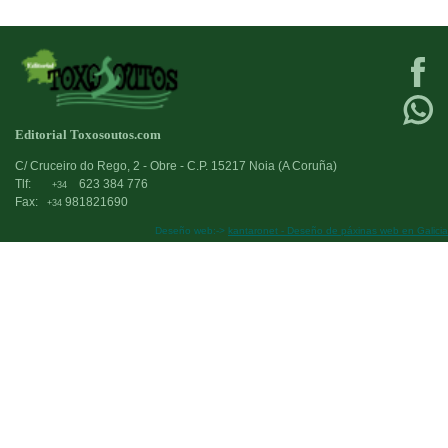
Editorial Toxosoutos.com
C/ Cruceiro do Rego, 2 - Obre - C.P. 15217 Noia (A Coruña)
Tlf:
623 384 776
+34
Fax:
981821690
+34
Deseño web:->
kantaronet - Deseño de páxinas web en Galicia