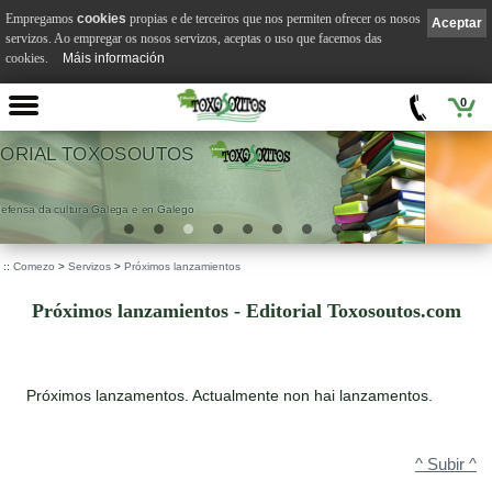
Empregamos
cookies
propias e de terceiros que nos permiten ofrecer os nosos
Aceptar
servizos. Ao empregar os nosos servizos, aceptas o uso que facemos das
cookies.
Máis información
0
VILA SUÁREZ
.
::
Comezo
>
Servizos
>
Próximos lanzamientos
Próximos lanzamientos - Editorial Toxosoutos.com
Próximos lanzamentos. Actualmente non hai lanzamentos.
^ Subir ^