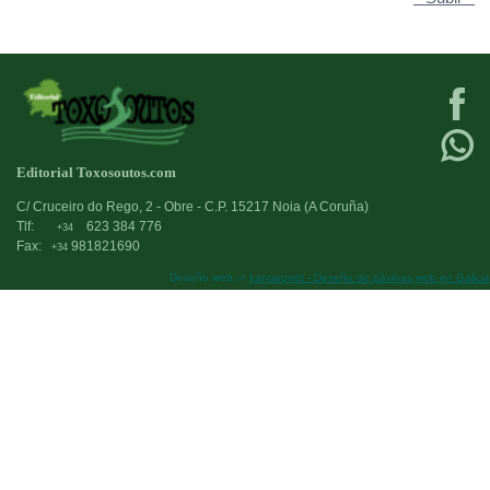
Editorial Toxosoutos.com
C/ Cruceiro do Rego, 2 - Obre - C.P. 15217 Noia (A Coruña)
Tlf:
623 384 776
+34
Fax:
981821690
+34
Deseño web:->
kantaronet - Deseño de páxinas web en Galicia