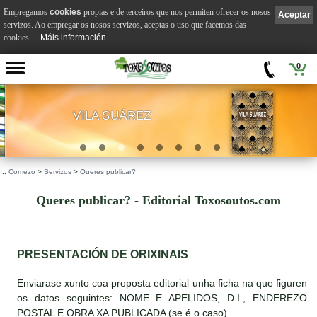
Empregamos
cookies
propias e de terceiros que nos permiten ofrecer os nosos
Aceptar
servizos. Ao empregar os nosos servizos, aceptas o uso que facemos das
cookies.
Máis información
0
VILA SUÁREZ
.
::
Comezo
>
Servizos
>
Queres publicar?
Queres publicar? - Editorial Toxosoutos.com
PRESENTACIÓN DE ORIXINAIS
Enviarase xunto coa proposta editorial unha ficha na que figuren
os datos seguintes: NOME E APELIDOS, D.I., ENDEREZO
POSTAL E OBRA XA PUBLICADA (se é o caso).