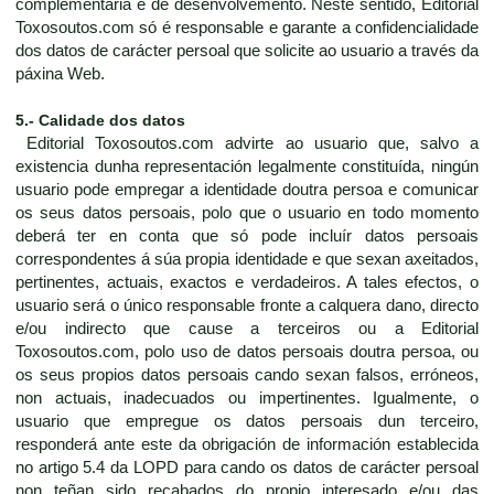
complementaria e de desenvolvemento. Neste sentido, Editorial
Toxosoutos.com só é responsable e garante a confidencialidade
dos datos de carácter persoal que solicite ao usuario a través da
páxina Web.
5.- Calidade dos datos
Editorial Toxosoutos.com advirte ao usuario que, salvo a
existencia dunha representación legalmente constituída, ningún
usuario pode empregar a identidade doutra persoa e comunicar
os seus datos persoais, polo que o usuario en todo momento
deberá ter en conta que só pode incluír datos persoais
correspondentes á súa propia identidade e que sexan axeitados,
pertinentes, actuais, exactos e verdadeiros. A tales efectos, o
usuario será o único responsable fronte a calquera dano, directo
e/ou indirecto que cause a terceiros ou a Editorial
Toxosoutos.com, polo uso de datos persoais doutra persoa, ou
os seus propios datos persoais cando sexan falsos, erróneos,
non actuais, inadecuados ou impertinentes. Igualmente, o
usuario que empregue os datos persoais dun terceiro,
responderá ante este da obrigación de información establecida
no artigo 5.4 da LOPD para cando os datos de carácter persoal
non teñan sido recabados do propio interesado e/ou das