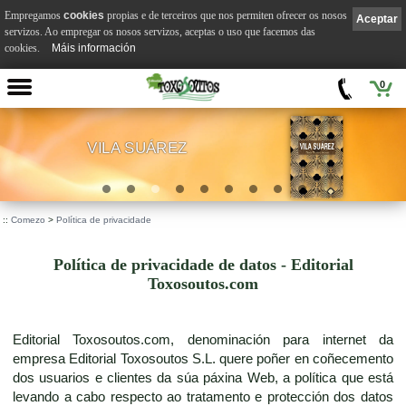
Empregamos
cookies
propias e de terceiros que nos permiten ofrecer os nosos
Aceptar
servizos. Ao empregar os nosos servizos, aceptas o uso que facemos das
cookies.
Máis información
0
VILA SUÁREZ
.
::
Comezo
>
Política de privacidade
Política de privacidade de datos - Editorial
Toxosoutos.com
Editorial Toxosoutos.com, denominación para internet da
empresa Editorial Toxosoutos S.L. quere poñer en coñecemento
dos usuarios e clientes da súa páxina Web, a política que está
levando a cabo respecto ao tratamento e protección dos datos