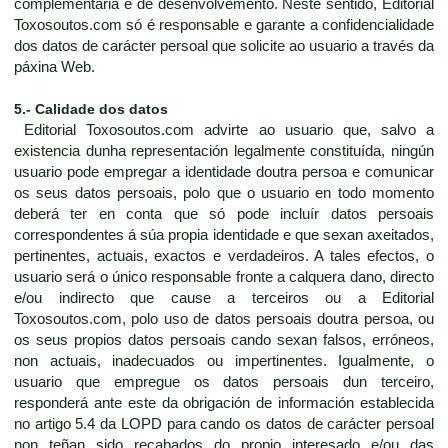
complementaria e de desenvolvemento. Neste sentido, Editorial
Toxosoutos.com só é responsable e garante a confidencialidade
dos datos de carácter persoal que solicite ao usuario a través da
páxina Web.
5.- Calidade dos datos
Editorial Toxosoutos.com advirte ao usuario que, salvo a
existencia dunha representación legalmente constituída, ningún
usuario pode empregar a identidade doutra persoa e comunicar
os seus datos persoais, polo que o usuario en todo momento
deberá ter en conta que só pode incluír datos persoais
correspondentes á súa propia identidade e que sexan axeitados,
pertinentes, actuais, exactos e verdadeiros. A tales efectos, o
usuario será o único responsable fronte a calquera dano, directo
e/ou indirecto que cause a terceiros ou a Editorial
Toxosoutos.com, polo uso de datos persoais doutra persoa, ou
os seus propios datos persoais cando sexan falsos, erróneos,
non actuais, inadecuados ou impertinentes. Igualmente, o
usuario que empregue os datos persoais dun terceiro,
responderá ante este da obrigación de información establecida
no artigo 5.4 da LOPD para cando os datos de carácter persoal
non teñan sido recabados do propio interesado e/ou das