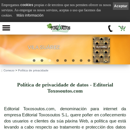
Empregamos
cookies
propias e de terceiros que nos permiten ofrecer os nosos
Aceptar
servizos. Ao empregar os nosos servizos, aceptas o uso que facemos das
cookies.
Máis información
0
VILA SUÁREZ
.
::
Comezo
>
Política de privacidade
Política de privacidade de datos - Editorial
Toxosoutos.com
Editorial Toxosoutos.com, denominación para internet da
empresa Editorial Toxosoutos S.L. quere poñer en coñecemento
dos usuarios e clientes da súa páxina Web, a política que está
levando a cabo respecto ao tratamento e protección dos datos