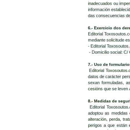
inadecuados ou impert
información estableci
das consecuencias de 
6.- Exercicio dos der
Editorial Toxosoutos.c
mediante solicitude e
- Editorial Toxosoutos
- Domicilio social: C/
7.- Uso de formulario
Editorial Toxosoutos.
datos de carácter pers
sexan formuladas, as
cesións que se leven 
8.- Medidas de segur
Editorial Toxosouto
adoptou as medidas d
alteración, perda, t
perigos a que están 