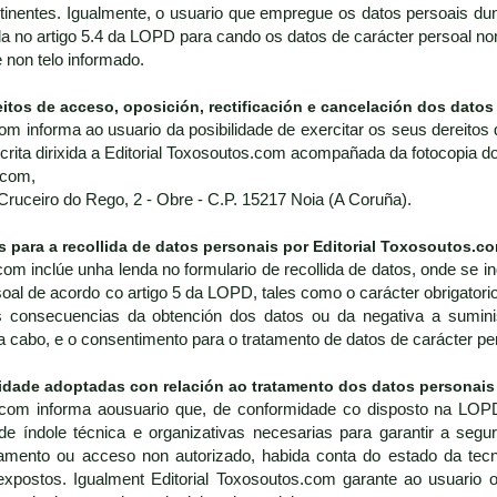
inentes. Igualmente, o usuario que empregue os datos persoais dun 
da no artigo 5.4 da LOPD para cando os datos de carácter persoal no
non telo informado.
eitos de acceso, oposición, rectificación e cancelación dos datos
om informa ao usuario da posibilidade de exercitar os seus dereitos 
scrita dirixida a Editorial Toxosoutos.com acompañada da fotocopia d
.com,
 Cruceiro do Rego, 2 - Obre - C.P. 15217 Noia (A Coruña).
s para a recollida de datos personais por Editorial Toxosoutos.c
com inclúe unha lenda no formulario de recollida de datos, onde se i
oal de acordo co artigo 5 da LOPD, tales como o carácter obrigatorio
 consecuencias da obtención dos datos ou da negativa a suministr
a cabo, e o consentimento para o tratamento de datos de carácter per
idade adoptadas con relación ao tratamento dos datos personais
s.com informa aousuario que, de conformidade co disposto na LO
e índole técnica e organizativas necesarias para garantir a segur
ratamento ou acceso non autorizado, habida conta do estado da te
expostos. Igualment Editorial Toxosoutos.com garante ao usuario 