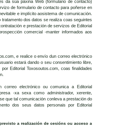
vés da súa páxina Web (formulario de contacto)
vizo de formulario de contacto para poñerse en
nevitable e implícito aosistema de comunicación.
o tratamento dos datos se realiza coas seguintes
ontratación e prestación de servizos de Editorial
prospección comercial -manter informados aos
s.com, e realice o envío dun correo electrónico
usuario estará dando o seu consentimiento libre,
por Editorial Toxosoutos.com, coas finalidades
n.
 correo electrónico ou comunica a Editorial
esa -xa sexa como administrador, xerente,
se que tal comunicación conleva a prestación do
mento dos seus datos personais por Editorial
previsto a realización de cesións ou acceso a