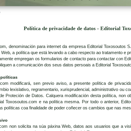
e
Política de privacidade de datos - Editorial To
.com, denominación para internet da empresa Editorial Toxosoutos 
a Web, a política que está levando a cabo respecto ao tratamento e p
amente empregan os formularios de contacto para contactar con Edi
pliquen a comunicación dos seus datos persoais a Editorial Toxosout
 políticas
.com modificará, sen previo aviso, a presente política de privac
o lexislativo, regramentario, xurisprudencial, administrativo ou coa 
de Proteción de Datos. Calquera modificación desta política, non ob
ial Toxosoutos.com e na política mesma. Por todo o anterior, Edi
tas políticas coa finalidade de poder coñecer os cambios que nas me
uivo
com non solicita na súa páxina Web, datos aos usuarios que a visit