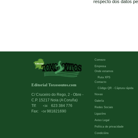
respecto dos datos pe
Comezo
Empresa
Onde estamos
Ruta XPS
Contacto
Editorial Toxosoutos.com
Código QR - Cáptura rápida
C/ Cruceiro do Rego, 2 - Obre -
Novas
C.P. 15217 Noia (A Coruña)
Galería
Tlf:
623 384 776
+34
Redes Sociais
Fax:
981821690
+34
Ligazóns
Aviso Legal
Política de privacidade
Condicións