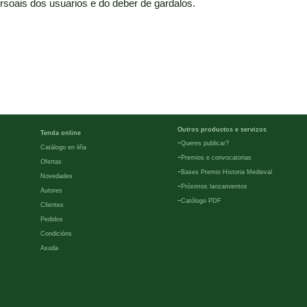
rsoais dos usuarios e do deber de gardalos.
Outros productos e servizos
Tenda online
-
Queres publicar?
Catálogo en liña
-
Premios e convocatorias
Ofertas
-
Bases Premio Historia Medieval
Novedades
-
Próximos lanzamientos
Autores
-
Católogo PDF
Clientes
Pedidos
Condicións
Axuda