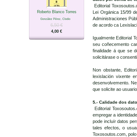
Editorial Toxosoutos.
Roberto Blanco Torres
Lei Orgánica 15/99 d
Administraciones Públ
González Pérez, Clodio
6,50 €
de acordo ca Lexislac
4,00 €
Igualmente Editorial 
seu coñecemento cand
finalidade á que se 
solicitárase o consen
Non obstante, Editor
lexislación vixente
desenvolvemento. Nest
que solicite ao usuari
5.- Calidade dos dat
Editorial Toxosoutos.
empregar a identidade
pode incluír datos pe
tales efectos, o usua
Toxosoutos.com, polo 