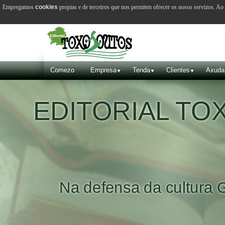
Empregamos
cookies
propias e de terceiros que nos permiten ofrecer os nosos servizos. A
Comezo
Empresa
Tenda
Clientes
Axuda
EDITORIAL T
Na defensa da cultura 