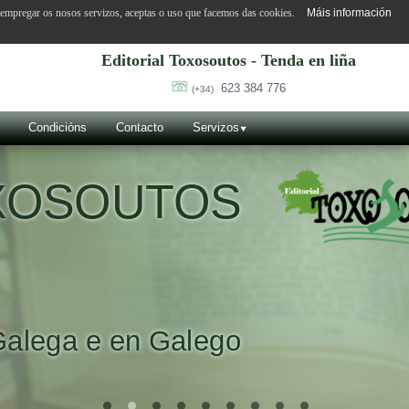
o empregar os nosos servizos, aceptas o uso que facemos das cookies.
Máis información
Editorial Toxosoutos - Tenda en liña
623 384 776
(+34)
Condicións
Contacto
Servizos
OXOSOUTOS
Galega e en Galego