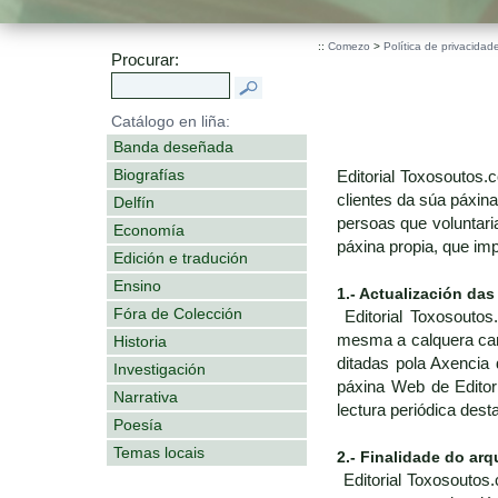
::
Comezo
>
Política de privacidad
Procurar:
Catálogo en liña:
Banda deseñada
Biografías
Editorial Toxosoutos
clientes da súa páxin
Delfín
persoas que voluntari
Economía
páxina propia, que im
Edición e tradución
Ensino
1.- Actualización das
Fóra de Colección
Editorial Toxosoutos
mesma a calquera cambi
Historia
ditadas pola Axencia 
Investigación
páxina Web de Editor
Narrativa
lectura periódica des
Poesía
Temas locais
2.- Finalidade do arq
Editorial Toxosoutos.