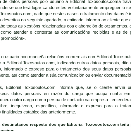
n de datos persoais polo usuario a Editorial Toxosoutos.coma tra
nderse que terá lugar cando estes voluntariamente empreguen o ser
l Toxosoutos.com, dado que nestes casos o tratamento dos datos é i
 descritos no seguinte apartado, a entidade, informa ao cliente que 
cabo todas as xestións relacionadas coa elaboración de orzamentos, c
 como atender e contestar as comunicacións recibidas e as de 
 promocións-.
 usuario non manteña relacións comerciais con Editorial Toxosouto
a Editorial Toxosoutos.com, indicando outros datos persoais, dito 
o, informado e expreso para o tratamento dos seus datos persoais 
mente, así como atender a súa comunicación ou enviar documentació
 Editorial Toxosoutos.com informa que, se o cliente envía un
seus datos persoais en razón do cargo que ocupa nunha empr
lquera outro cargo como persoa de contacto na empresa-, entendera
ibre, inequívoco, específico, informado e expreso para o trata
finalidades establecidas anteriormente.
s destinatarios respecto dos que
Editorial Toxosoutos.com
teña 
erceiros