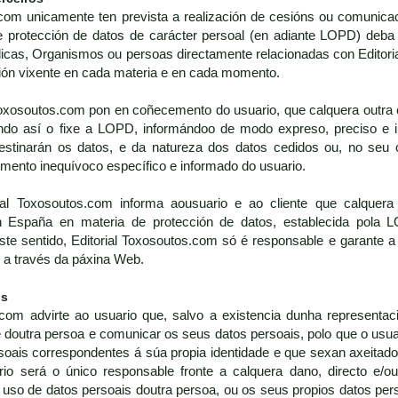
com unicamente ten prevista a realización de cesións ou comunicac
e protección de datos de carácter persoal (en adiante LOPD) deba 
icas, Organismos ou persoas directamente relacionadas con Editori
ión vixente en cada materia e en cada momento.
Toxosoutos.com pon en coñecemento do usuario, que calquera outra c
o así o fixe a LOPD, informándoo de modo expreso, preciso e in
destinarán os datos, e da natureza dos datos cedidos ou, no se
timento inequívoco específico e informado do usuario.
ial Toxosoutos.com informa aousuario e ao cliente que calquera
 en España en materia de protección de datos, establecida pol
e sentido, Editorial Toxosoutos.com só é responsable e garante a 
o a través da páxina Web.
os
com advirte ao usuario que, salvo a existencia dunha representaci
 doutra persoa e comunicar os seus datos persoais, polo que o usu
rsoais correspondentes á súa propia identidade e que sexan axeitados
rio será o único responsable fronte a calquera dano, directo e/ou
uso de datos persoais doutra persoa, ou os seus propios datos pers