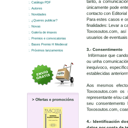
tanto, a comunicació
:.
Catálogo PDF
únicamente pode ente
:.
Autores
contacto con Editoria
:.
Novidades
Para estes casos e os
:.
¿Queres publicar?
finalidades: Levar a 
:.
Novas
Toxosoutos.com, así
:.
Galería de imaxes
usuarios de eventuais
:.
Premios e convocatorias
:.
Bases Premio H Medieval
3.- Consentimento
:.
Próximos lanzamentos
Infórmase que cando o
ou unha comunicación 
inequívoco, específic
establecidas anterior
Aos mesmos efectos,
Toxosoutos.com os 
representante e/ou ca
>
Ofertas e promocións
seu consentemento l
Toxosoutos.com, coas 
4.-
Identificación do
datos por conta de t